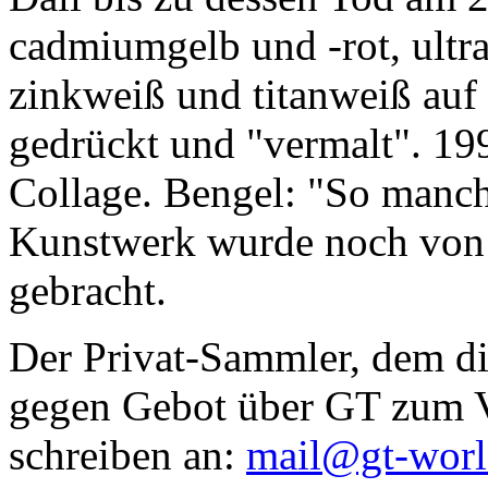
cadmiumgelb und -rot, ultr
zinkweiß und titanweiß auf d
gedrückt und "vermalt". 199
Collage. Bengel: "So manc
Kunstwerk wurde noch von Da
gebracht.
Der Privat-Sammler, dem die
gegen Gebot über GT zum Ve
schreiben an:
mail@gt-wor