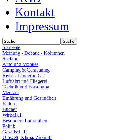
Kontakt
Impressum
Startseite
Meinung - Debatte - Kolumnen
Seefahrt
Auto und Mobiles
Camping & Caravaning
Reise - Länder in GT
Luftfahrt und Fliegerei
Technik und Forschung
Medizin
Ernährung und Gesundheit
Kultur
Bücher
Wirtschaft
Besondere Immobilien
Politik
Gesellschaft
Umwelt, Klima, Zukunft