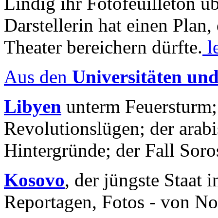
Lindig ihr Fotofeuilleton üb
Darstellerin hat einen Plan,
Theater bereichern dürfte.
l
Aus den
Universitäten un
Libyen
unterm Feuersturm;
Revolutionslügen; der arab
Hintergründe; der Fall Sor
Kosovo
, der jüngste Staat
Reportagen, Fotos - von No