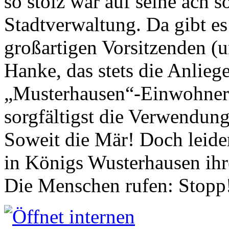
so stolz war auf seine ach s
Stadtverwaltung. Da gibt es
großartigen Vorsitzenden (
Hanke, das stets die Anlieg
„Musterhausen“-Einwohners
sorgfältigst die Verwendung
Soweit die Mär! Doch leider
in Königs Wusterhausen ih
Die Menschen rufen: Stopp