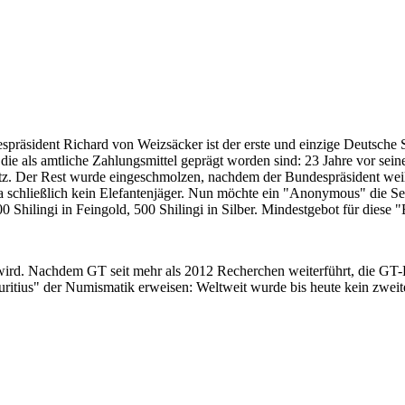
despräsident Richard von Weizsäcker ist der erste und einzige Deutsche 
ie als amtliche Zahlungsmittel geprägt worden sind: 23 Jahre vor sei
 Satz. Der Rest wurde eingeschmolzen, nachdem der Bundespräsident we
i ja schließlich kein Elefantenjäger. Nun möchte ein "Anonymous" die S
 Shilingi in Feingold, 500 Shilingi in Silber. Mindestgebot für diese
 wird. Nachdem GT seit mehr als 2012 Recherchen weiterführt, die GT
itius" der Numismatik erweisen: Weltweit wurde bis heute kein zweite