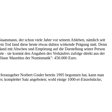
Staatsmann, der schon viele Jahre vor seinem Ableben, nämlich seit
nem Tod fand diese heute etwas dubios wirkende Prägung statt. Denn
iland mit Abscheu und Empörung auf die Darstellung seiner Person
erie - sie kommt den Angaben des Verkäufers zufolge direkt aus der
 "Blaue Mauritius der Numismatik": 450.000 Euro.
-Herausgeber Norbert Gisder bereits 1995 begonnen hat, kann man
r, kompletter Satz angeboten; wohl einige 1000-er-Einzelstücke,