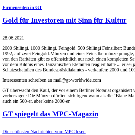
Firmenseiten in GT
Gold für Investoren mit Sinn für Kultur
28.06.2021
2000 Shilingi, 1000 Shilingi, Feingold, 500 Shilingi Feinsilber: Bun
1992, auf zwei Feingold-Münzen und einer Feinsilbermünze prangte, d
von den Raritäten gibt es offensichtlich nur noch einen kompletten
vor dem Bildnis eines Tanzanischen Elefanten reagiert hatte ... er se
Schatzschatullen des Bundespräsidialamtes - verkaufen: 2000 und 1000
Interessenten schreiben an mail@gt-worldwide.com
GT überwacht den Kauf, der vor einem Berliner Notariat organisiert
vorhersagen: Die Münzen dürften sich irgendwann als die "Blaue Maur
auch ein 500-er, aber keine 2000-er.
GT spiegelt das MPC-Magazin
Die schönsten Nachrichten vom MPC lesen