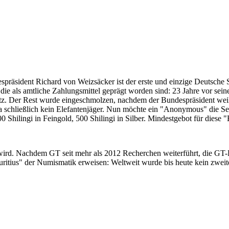
despräsident Richard von Weizsäcker ist der erste und einzige Deutsche 
ie als amtliche Zahlungsmittel geprägt worden sind: 23 Jahre vor sei
 Satz. Der Rest wurde eingeschmolzen, nachdem der Bundespräsident we
i ja schließlich kein Elefantenjäger. Nun möchte ein "Anonymous" die S
 Shilingi in Feingold, 500 Shilingi in Silber. Mindestgebot für diese
 wird. Nachdem GT seit mehr als 2012 Recherchen weiterführt, die GT
itius" der Numismatik erweisen: Weltweit wurde bis heute kein zweite