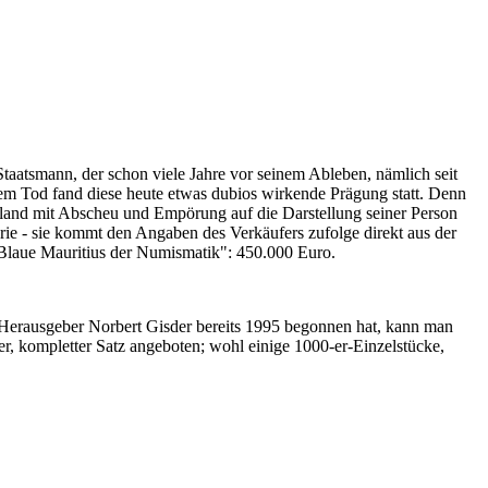
Staatsmann, der schon viele Jahre vor seinem Ableben, nämlich seit
nem Tod fand diese heute etwas dubios wirkende Prägung statt. Denn
iland mit Abscheu und Empörung auf die Darstellung seiner Person
erie - sie kommt den Angaben des Verkäufers zufolge direkt aus der
 "Blaue Mauritius der Numismatik": 450.000 Euro.
-Herausgeber Norbert Gisder bereits 1995 begonnen hat, kann man
r, kompletter Satz angeboten; wohl einige 1000-er-Einzelstücke,