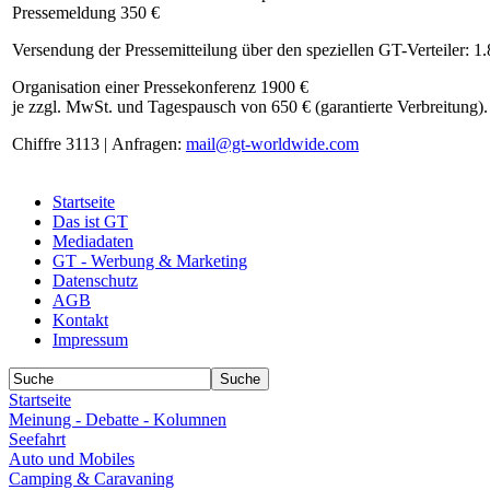
Pressemeldung 350 €
Versendung der Pressemitteilung über den speziellen GT-Verteiler: 1
Organisation einer Pressekonferenz 1900 €
je zzgl. MwSt. und Tagespausch von 650 € (garantierte Verbreitung).
Chiffre 3113 | Anfragen:
mail@gt-worldwide.com
Startseite
Das ist GT
Mediadaten
GT - Werbung & Marketing
Datenschutz
AGB
Kontakt
Impressum
Startseite
Meinung - Debatte - Kolumnen
Seefahrt
Auto und Mobiles
Camping & Caravaning