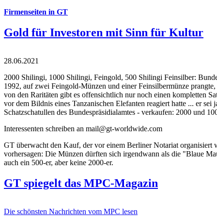
Firmenseiten in GT
Gold für Investoren mit Sinn für Kultur
28.06.2021
2000 Shilingi, 1000 Shilingi, Feingold, 500 Shilingi Feinsilber: Bun
1992, auf zwei Feingold-Münzen und einer Feinsilbermünze prangte, d
von den Raritäten gibt es offensichtlich nur noch einen kompletten
vor dem Bildnis eines Tanzanischen Elefanten reagiert hatte ... er se
Schatzschatullen des Bundespräsidialamtes - verkaufen: 2000 und 1000
Interessenten schreiben an mail@gt-worldwide.com
GT überwacht den Kauf, der vor einem Berliner Notariat organisiert
vorhersagen: Die Münzen dürften sich irgendwann als die "Blaue Maur
auch ein 500-er, aber keine 2000-er.
GT spiegelt das MPC-Magazin
Die schönsten Nachrichten vom MPC lesen