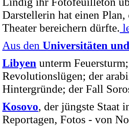
Lindig ihr Fotofeuilleton üb
Darstellerin hat einen Plan,
Theater bereichern dürfte.
l
Aus den
Universitäten un
Libyen
unterm Feuersturm;
Revolutionslügen; der arab
Hintergründe; der Fall Sor
Kosovo
, der jüngste Staat
Reportagen, Fotos - von No