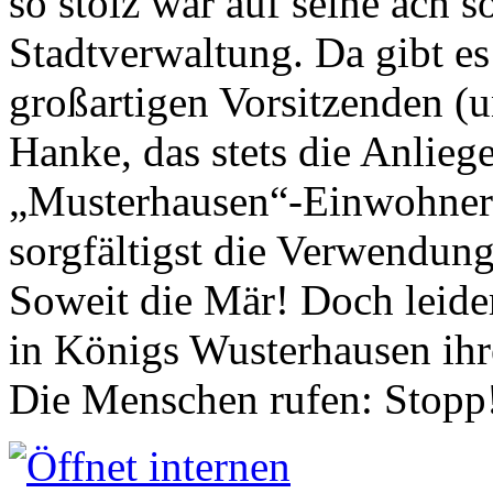
so stolz war auf seine ach s
Stadtverwaltung. Da gibt es
großartigen Vorsitzenden (
Hanke, das stets die Anlieg
„Musterhausen“-Einwohners
sorgfältigst die Verwendung
Soweit die Mär! Doch leider
in Königs Wusterhausen ih
Die Menschen rufen: Stopp