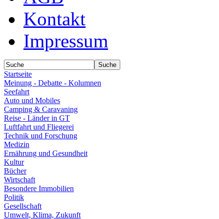
Kontakt
Impressum
Startseite
Meinung - Debatte - Kolumnen
Seefahrt
Auto und Mobiles
Camping & Caravaning
Reise - Länder in GT
Luftfahrt und Fliegerei
Technik und Forschung
Medizin
Ernährung und Gesundheit
Kultur
Bücher
Wirtschaft
Besondere Immobilien
Politik
Gesellschaft
Umwelt, Klima, Zukunft