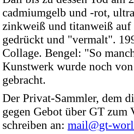
cadmiumgelb und -rot, ultr
zinkweiß und titanweiß auf d
gedrückt und "vermalt". 199
Collage. Bengel: "So manc
Kunstwerk wurde noch von Da
gebracht.
Der Privat-Sammler, dem die
gegen Gebot über GT zum Ve
schreiben an:
mail@gt-wor