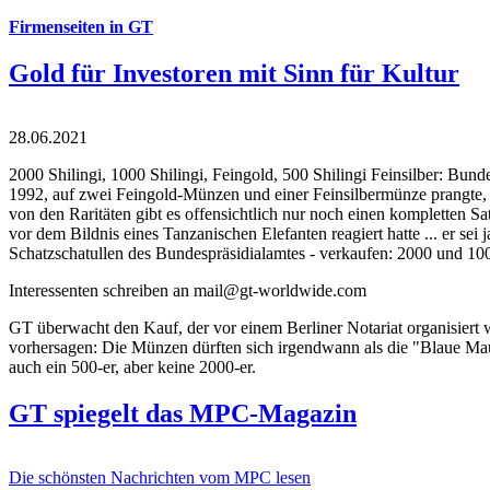
Firmenseiten in GT
Gold für Investoren mit Sinn für Kultur
28.06.2021
2000 Shilingi, 1000 Shilingi, Feingold, 500 Shilingi Feinsilber: Bun
1992, auf zwei Feingold-Münzen und einer Feinsilbermünze prangte, d
von den Raritäten gibt es offensichtlich nur noch einen kompletten
vor dem Bildnis eines Tanzanischen Elefanten reagiert hatte ... er se
Schatzschatullen des Bundespräsidialamtes - verkaufen: 2000 und 1000
Interessenten schreiben an mail@gt-worldwide.com
GT überwacht den Kauf, der vor einem Berliner Notariat organisiert
vorhersagen: Die Münzen dürften sich irgendwann als die "Blaue Maur
auch ein 500-er, aber keine 2000-er.
GT spiegelt das MPC-Magazin
Die schönsten Nachrichten vom MPC lesen