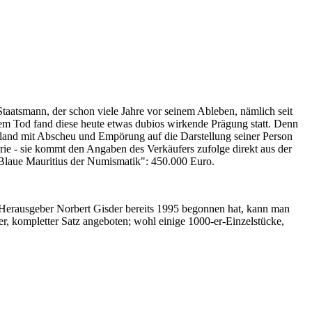
Staatsmann, der schon viele Jahre vor seinem Ableben, nämlich seit
nem Tod fand diese heute etwas dubios wirkende Prägung statt. Denn
iland mit Abscheu und Empörung auf die Darstellung seiner Person
erie - sie kommt den Angaben des Verkäufers zufolge direkt aus der
 "Blaue Mauritius der Numismatik": 450.000 Euro.
-Herausgeber Norbert Gisder bereits 1995 begonnen hat, kann man
r, kompletter Satz angeboten; wohl einige 1000-er-Einzelstücke,