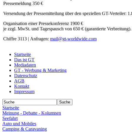
Pressemeldung 350 €
Versendung der Pressemitteilung über den speziellen GT-Verteiler: 1
Organisation einer Pressekonferenz 1900 €
je zzgl. MwSt. und Tagespausch von 650 € (garantierte Verbreitung).
Chiffre 3113 | Anfragen:
mail@gt-worldwide.com
Startseite
Das ist GT
Mediadaten
GT - Werbung & Marketing
Datenschutz
AGB
Kontakt
Impressum
Startseite
Meinung - Debatte - Kolumnen
Seefahrt
Auto und Mobiles
Camping & Caravaning