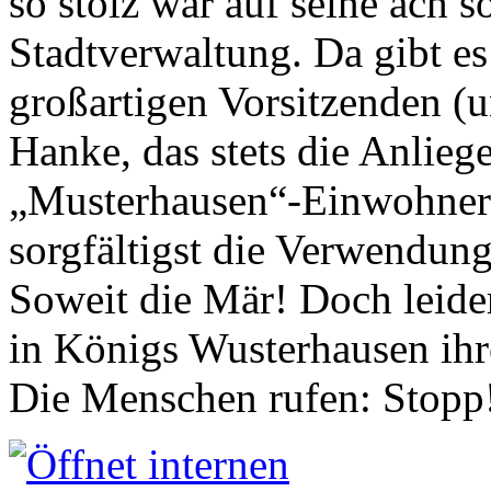
so stolz war auf seine ach s
Stadtverwaltung. Da gibt es
großartigen Vorsitzenden (
Hanke, das stets die Anlieg
„Musterhausen“-Einwohners
sorgfältigst die Verwendung
Soweit die Mär! Doch leider
in Königs Wusterhausen ih
Die Menschen rufen: Stopp