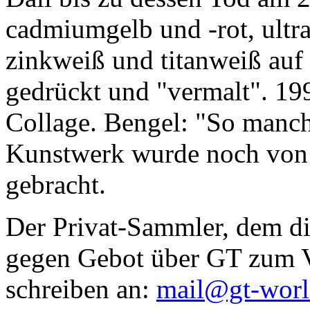
cadmiumgelb und -rot, ultr
zinkweiß und titanweiß auf d
gedrückt und "vermalt". 199
Collage. Bengel: "So manc
Kunstwerk wurde noch von Da
gebracht.
Der Privat-Sammler, dem die
gegen Gebot über GT zum Ve
schreiben an:
mail@gt-wor