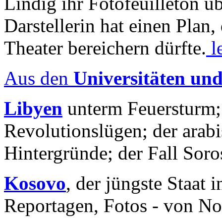
Lindig ihr Fotofeuilleton üb
Darstellerin hat einen Plan,
Theater bereichern dürfte.
l
Aus den
Universitäten un
Libyen
unterm Feuersturm;
Revolutionslügen; der arab
Hintergründe; der Fall Sor
Kosovo
, der jüngste Staat
Reportagen, Fotos - von No