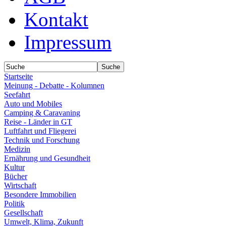
Kontakt
Impressum
Startseite
Meinung - Debatte - Kolumnen
Seefahrt
Auto und Mobiles
Camping & Caravaning
Reise - Länder in GT
Luftfahrt und Fliegerei
Technik und Forschung
Medizin
Ernährung und Gesundheit
Kultur
Bücher
Wirtschaft
Besondere Immobilien
Politik
Gesellschaft
Umwelt, Klima, Zukunft