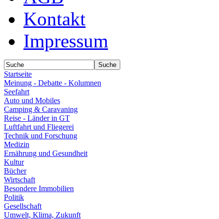
Kontakt
Impressum
Startseite
Meinung - Debatte - Kolumnen
Seefahrt
Auto und Mobiles
Camping & Caravaning
Reise - Länder in GT
Luftfahrt und Fliegerei
Technik und Forschung
Medizin
Ernährung und Gesundheit
Kultur
Bücher
Wirtschaft
Besondere Immobilien
Politik
Gesellschaft
Umwelt, Klima, Zukunft