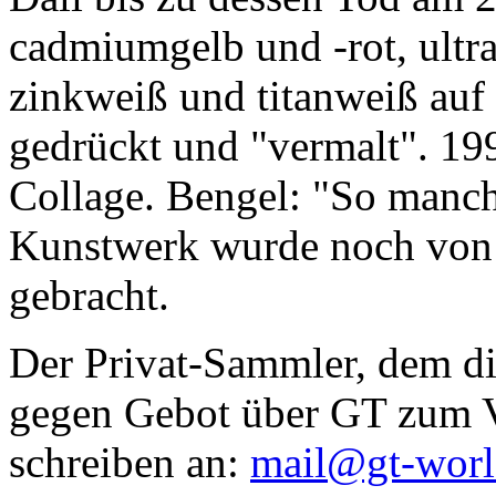
cadmiumgelb und -rot, ultr
zinkweiß und titanweiß auf d
gedrückt und "vermalt". 199
Collage. Bengel: "So manc
Kunstwerk wurde noch von Da
gebracht.
Der Privat-Sammler, dem die
gegen Gebot über GT zum Ve
schreiben an:
mail@gt-wor