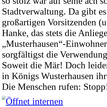
so stolz war auf seine ach s
Stadtverwaltung. Da gibt es
großartigen Vorsitzenden (
Hanke, das stets die Anlieg
„Musterhausen“-Einwohners
sorgfältigst die Verwendung
Soweit die Mär! Doch leider
in Königs Wusterhausen ih
Die Menschen rufen: Stopp