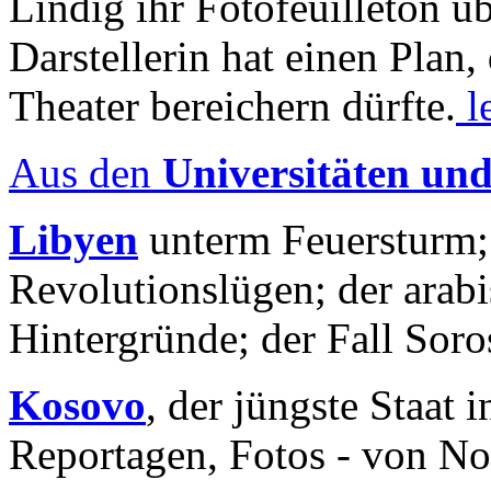
Lindig ihr Fotofeuilleton üb
Darstellerin hat einen Plan,
Theater bereichern dürfte.
l
Aus den
Universitäten un
Libyen
unterm Feuersturm;
Revolutionslügen; der arab
Hintergründe; der Fall Sor
Kosovo
, der jüngste Staat
Reportagen, Fotos - von No