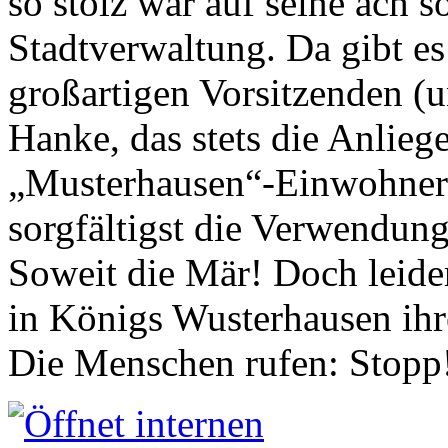
so stolz war auf seine ach s
Stadtverwaltung. Da gibt es
großartigen Vorsitzenden (
Hanke, das stets die Anlieg
„Musterhausen“-Einwohners
sorgfältigst die Verwendung
Soweit die Mär! Doch leider
in Königs Wusterhausen ih
Die Menschen rufen: Stopp