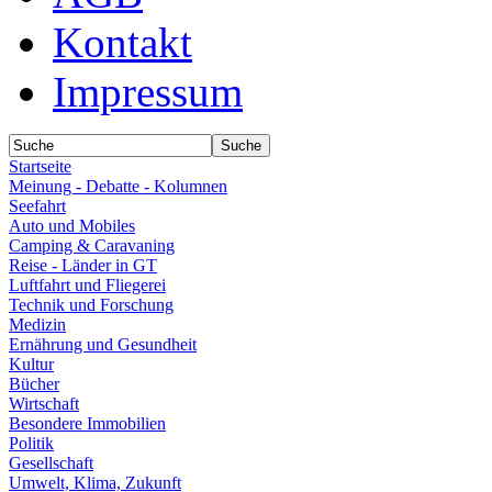
Kontakt
Impressum
Startseite
Meinung - Debatte - Kolumnen
Seefahrt
Auto und Mobiles
Camping & Caravaning
Reise - Länder in GT
Luftfahrt und Fliegerei
Technik und Forschung
Medizin
Ernährung und Gesundheit
Kultur
Bücher
Wirtschaft
Besondere Immobilien
Politik
Gesellschaft
Umwelt, Klima, Zukunft