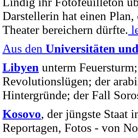
Lindig ihr Fotofeuilleton üb
Darstellerin hat einen Plan,
Theater bereichern dürfte.
l
Aus den
Universitäten un
Libyen
unterm Feuersturm;
Revolutionslügen; der arab
Hintergründe; der Fall Sor
Kosovo
, der jüngste Staat
Reportagen, Fotos - von No