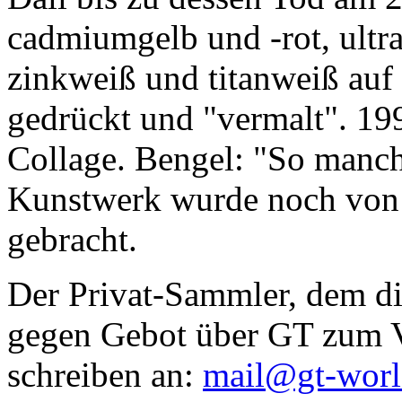
cadmiumgelb und -rot, ultr
zinkweiß und titanweiß auf d
gedrückt und "vermalt". 199
Collage. Bengel: "So manc
Kunstwerk wurde noch von Da
gebracht.
Der Privat-Sammler, dem die
gegen Gebot über GT zum Ve
schreiben an:
mail@gt-wor