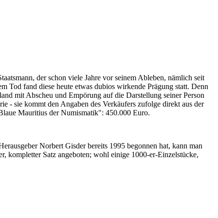
Staatsmann, der schon viele Jahre vor seinem Ableben, nämlich seit
nem Tod fand diese heute etwas dubios wirkende Prägung statt. Denn
iland mit Abscheu und Empörung auf die Darstellung seiner Person
erie - sie kommt den Angaben des Verkäufers zufolge direkt aus der
 "Blaue Mauritius der Numismatik": 450.000 Euro.
-Herausgeber Norbert Gisder bereits 1995 begonnen hat, kann man
r, kompletter Satz angeboten; wohl einige 1000-er-Einzelstücke,