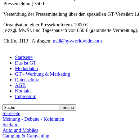
Pressemeldung 350 €
Versendung der Pressemitteilung über den speziellen GT-Verteiler: 1
Organisation einer Pressekonferenz 1900 €
je zzgl. MwSt. und Tagespausch von 650 € (garantierte Verbreitung).
Chiffre 3113 | Anfragen:
mail@gt-worldwide.com
Startseite
Das ist GT
Mediadaten
GT - Werbung & Marketing
Datenschutz
AGB
Kontakt
Impressum
Startseite
Meinung - Debatte - Kolumnen
Seefahrt
Auto und Mobiles
Camping & Caravaning