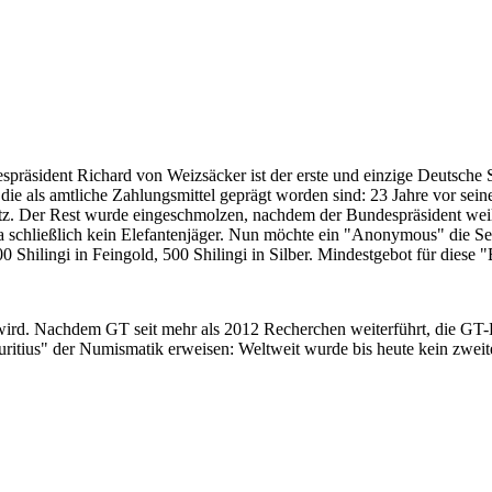
despräsident Richard von Weizsäcker ist der erste und einzige Deutsche 
ie als amtliche Zahlungsmittel geprägt worden sind: 23 Jahre vor sei
 Satz. Der Rest wurde eingeschmolzen, nachdem der Bundespräsident we
i ja schließlich kein Elefantenjäger. Nun möchte ein "Anonymous" die S
 Shilingi in Feingold, 500 Shilingi in Silber. Mindestgebot für diese
 wird. Nachdem GT seit mehr als 2012 Recherchen weiterführt, die GT
itius" der Numismatik erweisen: Weltweit wurde bis heute kein zweite