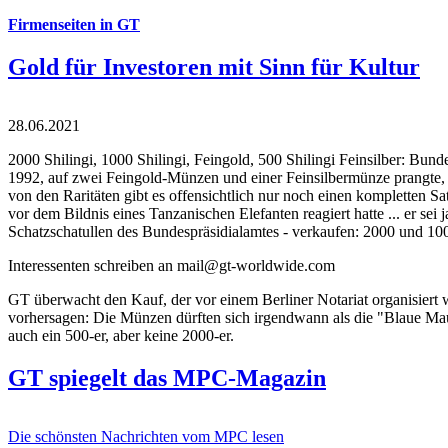
Firmenseiten in GT
Gold für Investoren mit Sinn für Kultur
28.06.2021
2000 Shilingi, 1000 Shilingi, Feingold, 500 Shilingi Feinsilber: Bun
1992, auf zwei Feingold-Münzen und einer Feinsilbermünze prangte, d
von den Raritäten gibt es offensichtlich nur noch einen kompletten
vor dem Bildnis eines Tanzanischen Elefanten reagiert hatte ... er se
Schatzschatullen des Bundespräsidialamtes - verkaufen: 2000 und 1000
Interessenten schreiben an mail@gt-worldwide.com
GT überwacht den Kauf, der vor einem Berliner Notariat organisiert
vorhersagen: Die Münzen dürften sich irgendwann als die "Blaue Maur
auch ein 500-er, aber keine 2000-er.
GT spiegelt das MPC-Magazin
Die schönsten Nachrichten vom MPC lesen