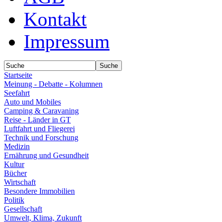
Kontakt
Impressum
Startseite
Meinung - Debatte - Kolumnen
Seefahrt
Auto und Mobiles
Camping & Caravaning
Reise - Länder in GT
Luftfahrt und Fliegerei
Technik und Forschung
Medizin
Ernährung und Gesundheit
Kultur
Bücher
Wirtschaft
Besondere Immobilien
Politik
Gesellschaft
Umwelt, Klima, Zukunft