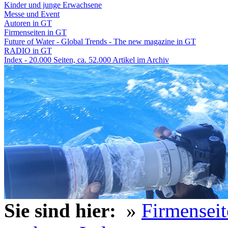
Kinder und junge Erwachsene
Messe und Event
Autoren in GT
Firmenseiten in GT
Future of Water - Global Trends - The new magazine in GT
RADIO in GT
Index - 20.000 Seiten, ca. 52.000 Artikel im Archiv
Sie sind hier:
»
Firmensei