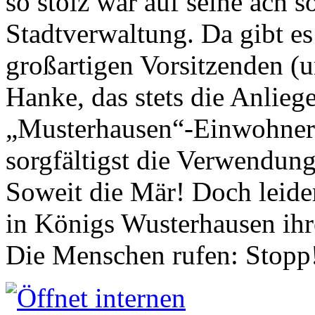
so stolz war auf seine ach s
Stadtverwaltung. Da gibt es
großartigen Vorsitzenden (
Hanke, das stets die Anlieg
„Musterhausen“-Einwohners
sorgfältigst die Verwendung
Soweit die Mär! Doch leider
in Königs Wusterhausen ih
Die Menschen rufen: Stopp