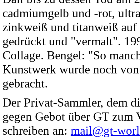
cadmiumgelb und -rot, ultr
zinkweiß und titanweiß auf d
gedrückt und "vermalt". 199
Collage. Bengel: "So manc
Kunstwerk wurde noch von Da
gebracht.
Der Privat-Sammler, dem die
gegen Gebot über GT zum Ve
schreiben an:
mail@gt-wor