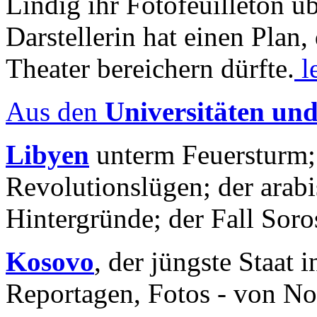
Lindig ihr Fotofeuilleton üb
Darstellerin hat einen Plan,
Theater bereichern dürfte.
l
Aus den
Universitäten un
Libyen
unterm Feuersturm;
Revolutionslügen; der arab
Hintergründe; der Fall Sor
Kosovo
, der jüngste Staat
Reportagen, Fotos - von No