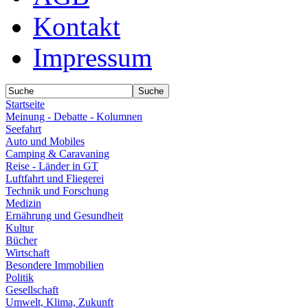
Kontakt
Impressum
Startseite
Meinung - Debatte - Kolumnen
Seefahrt
Auto und Mobiles
Camping & Caravaning
Reise - Länder in GT
Luftfahrt und Fliegerei
Technik und Forschung
Medizin
Ernährung und Gesundheit
Kultur
Bücher
Wirtschaft
Besondere Immobilien
Politik
Gesellschaft
Umwelt, Klima, Zukunft