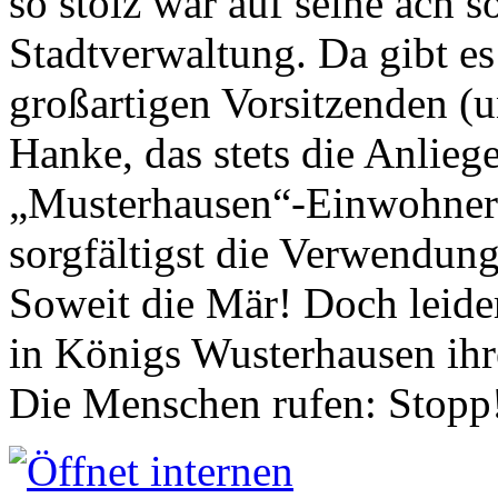
so stolz war auf seine ach s
Stadtverwaltung. Da gibt es
großartigen Vorsitzenden (
Hanke, das stets die Anlieg
„Musterhausen“-Einwohners
sorgfältigst die Verwendung
Soweit die Mär! Doch leider
in Königs Wusterhausen ih
Die Menschen rufen: Stopp