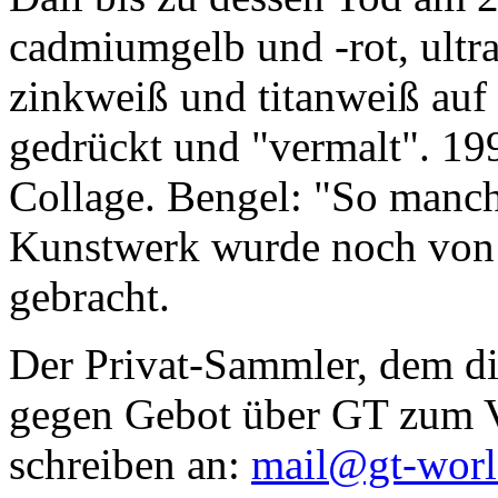
cadmiumgelb und -rot, ultr
zinkweiß und titanweiß auf d
gedrückt und "vermalt". 199
Collage. Bengel: "So manc
Kunstwerk wurde noch von Da
gebracht.
Der Privat-Sammler, dem die
gegen Gebot über GT zum Ve
schreiben an:
mail@gt-wor