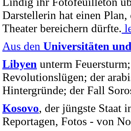
Lindig ihr Fotofeuilleton üb
Darstellerin hat einen Plan,
Theater bereichern dürfte.
l
Aus den
Universitäten un
Libyen
unterm Feuersturm;
Revolutionslügen; der arab
Hintergründe; der Fall Sor
Kosovo
, der jüngste Staat
Reportagen, Fotos - von No