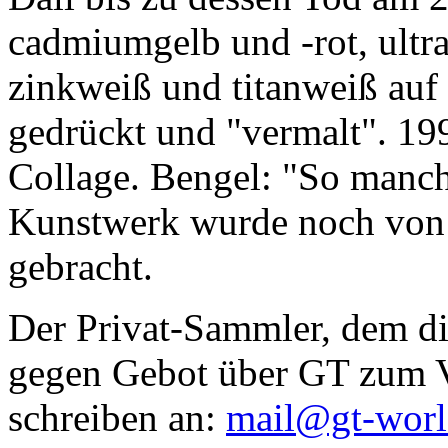
cadmiumgelb und -rot, ultr
zinkweiß und titanweiß auf d
gedrückt und "vermalt". 199
Collage. Bengel: "So manc
Kunstwerk wurde noch von Da
gebracht.
Der Privat-Sammler, dem die
gegen Gebot über GT zum Ve
schreiben an:
mail@gt-wor