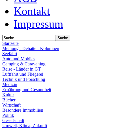
Kontakt
Impressum
Startseite
Meinung - Debatte - Kolumnen
Seefahrt
Auto und Mobiles
Camping & Caravaning
Reise - Länder in GT
Luftfahrt und Fliegerei
Technik und Forschung
Medizin
Ernährung und Gesundheit
Kultur
Bücher
Wirtschaft
Besondere Immobilien
Politik
Gesellschaft
Umwelt, Klima, Zukunft