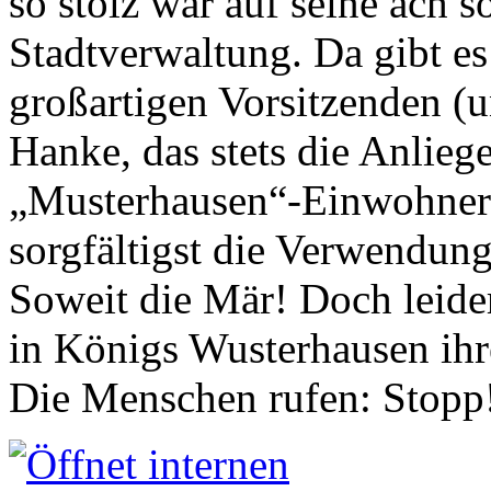
so stolz war auf seine ach s
Stadtverwaltung. Da gibt es
großartigen Vorsitzenden (
Hanke, das stets die Anlieg
„Musterhausen“-Einwohners
sorgfältigst die Verwendung
Soweit die Mär! Doch leider
in Königs Wusterhausen ih
Die Menschen rufen: Stopp