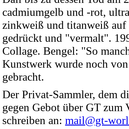
cadmiumgelb und -rot, ultr
zinkweiß und titanweiß auf d
gedrückt und "vermalt". 199
Collage. Bengel: "So manc
Kunstwerk wurde noch von Da
gebracht.
Der Privat-Sammler, dem die
gegen Gebot über GT zum Ve
schreiben an:
mail@gt-wor