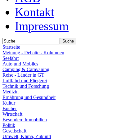
Kontakt
Impressum
Startseite
Meinung - Debatte - Kolumnen
Seefahrt
Auto und Mobiles
Camping & Caravaning
Reise - Länder in GT
Luftfahrt und Fliegerei
Technik und Forschung
Medizin
Ernährung und Gesundheit
Kultur
Bücher
Wirtschaft
Besondere Immobilien
Politik
Gesellschaft
Umwelt, Klima, Zukunft