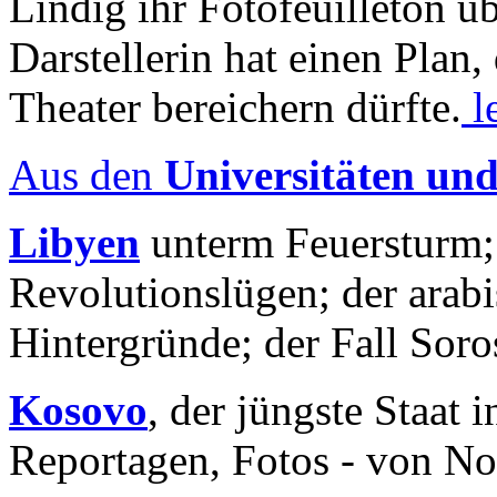
Lindig ihr Fotofeuilleton üb
Darstellerin hat einen Plan,
Theater bereichern dürfte.
l
Aus den
Universitäten un
Libyen
unterm Feuersturm;
Revolutionslügen; der arab
Hintergründe; der Fall Sor
Kosovo
, der jüngste Staat
Reportagen, Fotos - von No