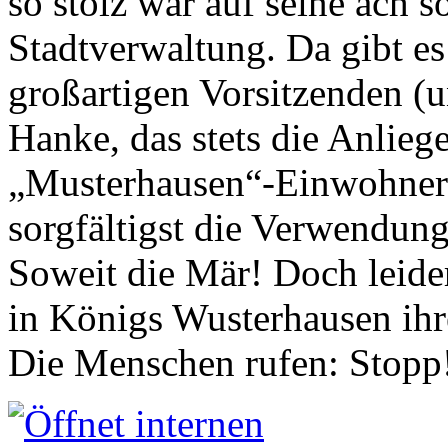
so stolz war auf seine ach s
Stadtverwaltung. Da gibt es
großartigen Vorsitzenden (
Hanke, das stets die Anlieg
„Musterhausen“-Einwohners
sorgfältigst die Verwendung
Soweit die Mär! Doch leider
in Königs Wusterhausen ih
Die Menschen rufen: Stopp