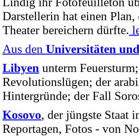
Lindig ihr Fotofeuilleton üb
Darstellerin hat einen Plan,
Theater bereichern dürfte.
l
Aus den
Universitäten un
Libyen
unterm Feuersturm;
Revolutionslügen; der arab
Hintergründe; der Fall Sor
Kosovo
, der jüngste Staat
Reportagen, Fotos - von No