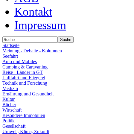
Kontakt
Impressum
Startseite
Meinung - Debatte - Kolumnen
Seefahrt
Auto und Mobiles
Camping & Caravaning
Reise - Länder in GT
Luftfahrt und Fliegerei
Technik und Forschung
Medizin
Ernährung und Gesundheit
Kultur
Bücher
Wirtschaft
Besondere Immobilien
Politik
Gesellschaft
Umwelt, Klima, Zukunft