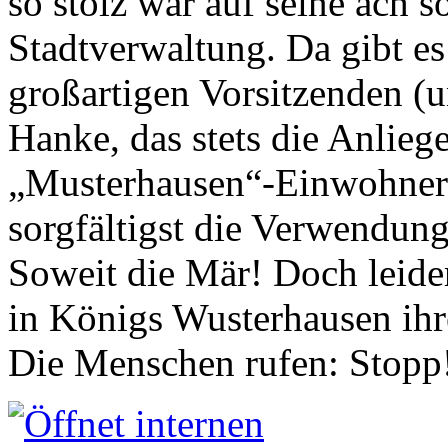
so stolz war auf seine ach s
Stadtverwaltung. Da gibt es
großartigen Vorsitzenden (
Hanke, das stets die Anlieg
„Musterhausen“-Einwohners
sorgfältigst die Verwendung
Soweit die Mär! Doch leider
in Königs Wusterhausen ih
Die Menschen rufen: Stopp