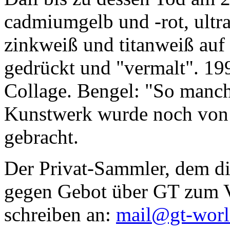
cadmiumgelb und -rot, ultr
zinkweiß und titanweiß auf d
gedrückt und "vermalt". 199
Collage. Bengel: "So manc
Kunstwerk wurde noch von Da
gebracht.
Der Privat-Sammler, dem die
gegen Gebot über GT zum Ve
schreiben an:
mail@gt-wor