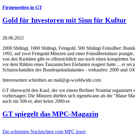
Firmenseiten in GT
Gold für Investoren mit Sinn für Kultur
28.06.2021
2000 Shilingi, 1000 Shilingi, Feingold, 500 Shilingi Feinsilber: Bun
1992, auf zwei Feingold-Münzen und einer Feinsilbermünze prangte, d
von den Raritäten gibt es offensichtlich nur noch einen kompletten
vor dem Bildnis eines Tanzanischen Elefanten reagiert hatte ... er se
Schatzschatullen des Bundespräsidialamtes - verkaufen: 2000 und 1000
Interessenten schreiben an mail@gt-worldwide.com
GT überwacht den Kauf, der vor einem Berliner Notariat organisiert
vorhersagen: Die Münzen dürften sich irgendwann als die "Blaue Maur
auch ein 500-er, aber keine 2000-er.
GT spiegelt das MPC-Magazin
Die schönsten Nachrichten vom MPC lesen