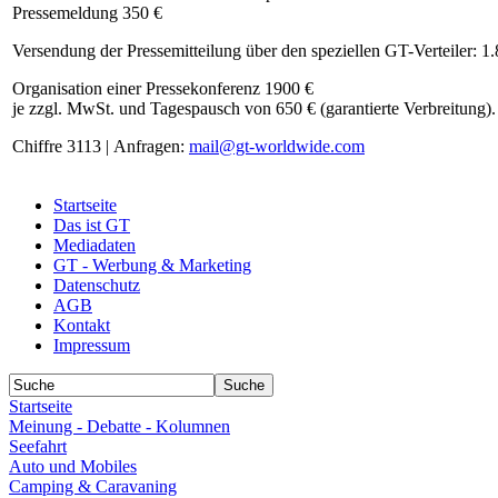
Pressemeldung 350 €
Versendung der Pressemitteilung über den speziellen GT-Verteiler: 1
Organisation einer Pressekonferenz 1900 €
je zzgl. MwSt. und Tagespausch von 650 € (garantierte Verbreitung).
Chiffre 3113 | Anfragen:
mail@gt-worldwide.com
Startseite
Das ist GT
Mediadaten
GT - Werbung & Marketing
Datenschutz
AGB
Kontakt
Impressum
Startseite
Meinung - Debatte - Kolumnen
Seefahrt
Auto und Mobiles
Camping & Caravaning