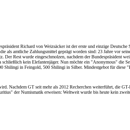
despräsident Richard von Weizsäcker ist der erste und einzige Deutsche 
ie als amtliche Zahlungsmittel geprägt worden sind: 23 Jahre vor sei
 Satz. Der Rest wurde eingeschmolzen, nachdem der Bundespräsident we
i ja schließlich kein Elefantenjäger. Nun möchte ein "Anonymous" die S
 Shilingi in Feingold, 500 Shilingi in Silber. Mindestgebot für diese
 wird. Nachdem GT seit mehr als 2012 Recherchen weiterführt, die GT
itius" der Numismatik erweisen: Weltweit wurde bis heute kein zweite