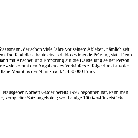
Staatsmann, der schon viele Jahre vor seinem Ableben, nämlich seit
nem Tod fand diese heute etwas dubios wirkende Prägung statt. Denn
iland mit Abscheu und Empörung auf die Darstellung seiner Person
erie - sie kommt den Angaben des Verkäufers zufolge direkt aus der
 "Blaue Mauritius der Numismatik": 450.000 Euro.
-Herausgeber Norbert Gisder bereits 1995 begonnen hat, kann man
r, kompletter Satz angeboten; wohl einige 1000-er-Einzelstücke,