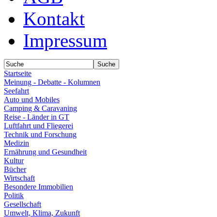
Kontakt
Impressum
Startseite
Meinung - Debatte - Kolumnen
Seefahrt
Auto und Mobiles
Camping & Caravaning
Reise - Länder in GT
Luftfahrt und Fliegerei
Technik und Forschung
Medizin
Ernährung und Gesundheit
Kultur
Bücher
Wirtschaft
Besondere Immobilien
Politik
Gesellschaft
Umwelt, Klima, Zukunft