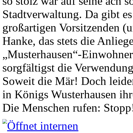
so stolz war auf seine ach s
Stadtverwaltung. Da gibt es
großartigen Vorsitzenden (
Hanke, das stets die Anlieg
„Musterhausen“-Einwohners
sorgfältigst die Verwendung
Soweit die Mär! Doch leider
in Königs Wusterhausen ih
Die Menschen rufen: Stopp