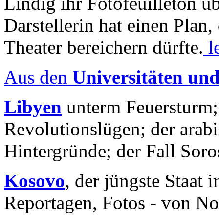
Lindig ihr Fotofeuilleton üb
Darstellerin hat einen Plan,
Theater bereichern dürfte.
l
Aus den
Universitäten un
Libyen
unterm Feuersturm;
Revolutionslügen; der arab
Hintergründe; der Fall Sor
Kosovo
, der jüngste Staat
Reportagen, Fotos - von No