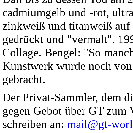
cadmiumgelb und -rot, ultr
zinkweiß und titanweiß auf d
gedrückt und "vermalt". 199
Collage. Bengel: "So manc
Kunstwerk wurde noch von Da
gebracht.
Der Privat-Sammler, dem die
gegen Gebot über GT zum Ve
schreiben an:
mail@gt-wor