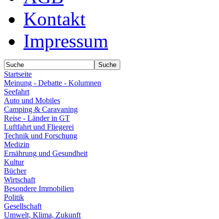
Kontakt
Impressum
Startseite
Meinung - Debatte - Kolumnen
Seefahrt
Auto und Mobiles
Camping & Caravaning
Reise - Länder in GT
Luftfahrt und Fliegerei
Technik und Forschung
Medizin
Ernährung und Gesundheit
Kultur
Bücher
Wirtschaft
Besondere Immobilien
Politik
Gesellschaft
Umwelt, Klima, Zukunft