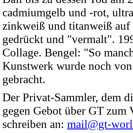
cadmiumgelb und -rot, ultr
zinkweiß und titanweiß auf d
gedrückt und "vermalt". 199
Collage. Bengel: "So manc
Kunstwerk wurde noch von Da
gebracht.
Der Privat-Sammler, dem die
gegen Gebot über GT zum Ve
schreiben an:
mail@gt-wor