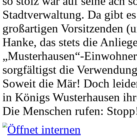
so stolz war auf seine ach s
Stadtverwaltung. Da gibt es
großartigen Vorsitzenden (
Hanke, das stets die Anlieg
„Musterhausen“-Einwohners
sorgfältigst die Verwendung
Soweit die Mär! Doch leider
in Königs Wusterhausen ih
Die Menschen rufen: Stopp