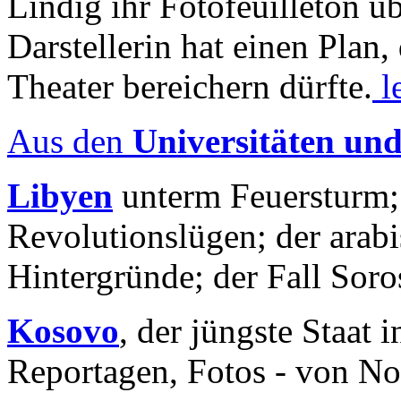
Lindig ihr Fotofeuilleton üb
Darstellerin hat einen Plan,
Theater bereichern dürfte.
l
Aus den
Universitäten un
Libyen
unterm Feuersturm;
Revolutionslügen; der arab
Hintergründe; der Fall Sor
Kosovo
, der jüngste Staat
Reportagen, Fotos - von No