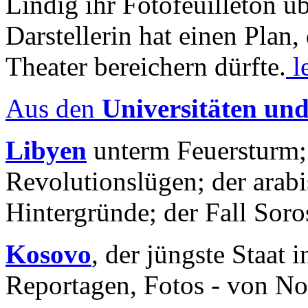
Lindig ihr Fotofeuilleton üb
Darstellerin hat einen Plan,
Theater bereichern dürfte.
l
Aus den
Universitäten un
Libyen
unterm Feuersturm;
Revolutionslügen; der arab
Hintergründe; der Fall Sor
Kosovo
, der jüngste Staat
Reportagen, Fotos - von No