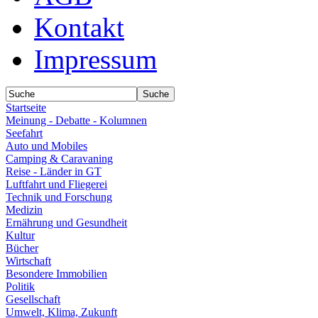
Kontakt
Impressum
Startseite
Meinung - Debatte - Kolumnen
Seefahrt
Auto und Mobiles
Camping & Caravaning
Reise - Länder in GT
Luftfahrt und Fliegerei
Technik und Forschung
Medizin
Ernährung und Gesundheit
Kultur
Bücher
Wirtschaft
Besondere Immobilien
Politik
Gesellschaft
Umwelt, Klima, Zukunft