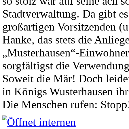
so stolz war auf seine ach s
Stadtverwaltung. Da gibt es
großartigen Vorsitzenden (
Hanke, das stets die Anlieg
„Musterhausen“-Einwohners
sorgfältigst die Verwendung
Soweit die Mär! Doch leider
in Königs Wusterhausen ih
Die Menschen rufen: Stopp