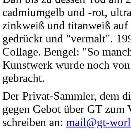
cadmiumgelb und -rot, ultr
zinkweiß und titanweiß auf d
gedrückt und "vermalt". 199
Collage. Bengel: "So manc
Kunstwerk wurde noch von Da
gebracht.
Der Privat-Sammler, dem die
gegen Gebot über GT zum Ve
schreiben an:
mail@gt-wor