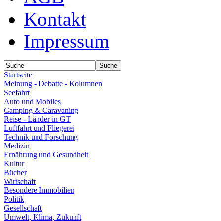
Kontakt
Impressum
Startseite
Meinung - Debatte - Kolumnen
Seefahrt
Auto und Mobiles
Camping & Caravaning
Reise - Länder in GT
Luftfahrt und Fliegerei
Technik und Forschung
Medizin
Ernährung und Gesundheit
Kultur
Bücher
Wirtschaft
Besondere Immobilien
Politik
Gesellschaft
Umwelt, Klima, Zukunft