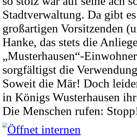
so stolz war auf seine ach s
Stadtverwaltung. Da gibt es
großartigen Vorsitzenden (
Hanke, das stets die Anlieg
„Musterhausen“-Einwohners
sorgfältigst die Verwendung
Soweit die Mär! Doch leider
in Königs Wusterhausen ih
Die Menschen rufen: Stopp