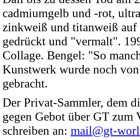
cadmiumgelb und -rot, ultr
zinkweiß und titanweiß auf d
gedrückt und "vermalt". 199
Collage. Bengel: "So manc
Kunstwerk wurde noch von Da
gebracht.
Der Privat-Sammler, dem die
gegen Gebot über GT zum Ve
schreiben an:
mail@gt-wor