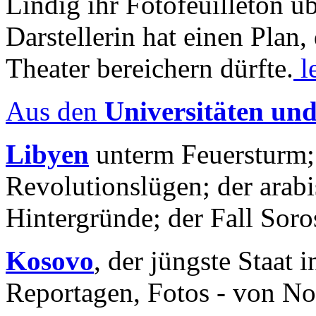
Lindig ihr Fotofeuilleton üb
Darstellerin hat einen Plan,
Theater bereichern dürfte.
l
Aus den
Universitäten un
Libyen
unterm Feuersturm;
Revolutionslügen; der arab
Hintergründe; der Fall Sor
Kosovo
, der jüngste Staat
Reportagen, Fotos - von No