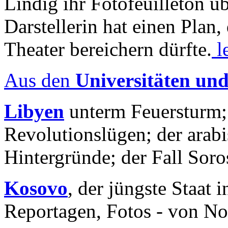
Lindig ihr Fotofeuilleton üb
Darstellerin hat einen Plan,
Theater bereichern dürfte.
l
Aus den
Universitäten un
Libyen
unterm Feuersturm;
Revolutionslügen; der arab
Hintergründe; der Fall Sor
Kosovo
, der jüngste Staat
Reportagen, Fotos - von No