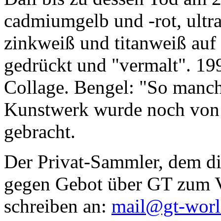
cadmiumgelb und -rot, ultr
zinkweiß und titanweiß auf d
gedrückt und "vermalt". 199
Collage. Bengel: "So manc
Kunstwerk wurde noch von Da
gebracht.
Der Privat-Sammler, dem die
gegen Gebot über GT zum Ve
schreiben an:
mail@gt-wor