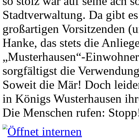
so stolz war auf seine ach s
Stadtverwaltung. Da gibt es
großartigen Vorsitzenden (
Hanke, das stets die Anlieg
„Musterhausen“-Einwohners
sorgfältigst die Verwendung
Soweit die Mär! Doch leider
in Königs Wusterhausen ih
Die Menschen rufen: Stopp