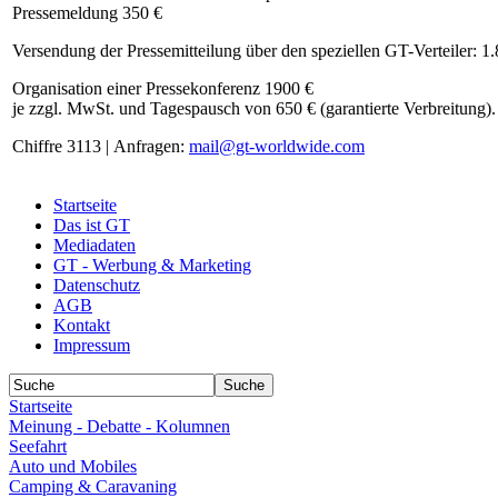
Pressemeldung 350 €
Versendung der Pressemitteilung über den speziellen GT-Verteiler: 1
Organisation einer Pressekonferenz 1900 €
je zzgl. MwSt. und Tagespausch von 650 € (garantierte Verbreitung).
Chiffre 3113 | Anfragen:
mail@gt-worldwide.com
Startseite
Das ist GT
Mediadaten
GT - Werbung & Marketing
Datenschutz
AGB
Kontakt
Impressum
Startseite
Meinung - Debatte - Kolumnen
Seefahrt
Auto und Mobiles
Camping & Caravaning