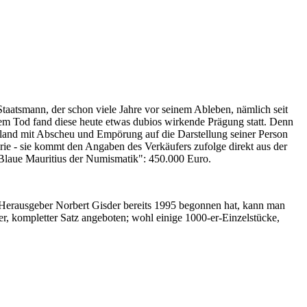
Staatsmann, der schon viele Jahre vor seinem Ableben, nämlich seit
nem Tod fand diese heute etwas dubios wirkende Prägung statt. Denn
iland mit Abscheu und Empörung auf die Darstellung seiner Person
erie - sie kommt den Angaben des Verkäufers zufolge direkt aus der
 "Blaue Mauritius der Numismatik": 450.000 Euro.
-Herausgeber Norbert Gisder bereits 1995 begonnen hat, kann man
r, kompletter Satz angeboten; wohl einige 1000-er-Einzelstücke,