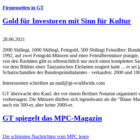
Firmenseiten in GT
Gold für Investoren mit Sinn für Kultur
28.06.2021
2000 Shilingi, 1000 Shilingi, Feingold, 500 Shilingi Feinsilber: Bun
1992, auf zwei Feingold-Münzen und einer Feinsilbermünze prangte, d
von den Raritäten gibt es offensichtlich nur noch einen kompletten
vor dem Bildnis eines Tanzanischen Elefanten reagiert hatte ... er se
Schatzschatullen des Bundespräsidialamtes - verkaufen: 2000 und 1000
Interessenten schreiben an mail@gt-worldwide.com
GT überwacht den Kauf, der vor einem Berliner Notariat organisiert
vorhersagen: Die Münzen dürften sich irgendwann als die "Blaue Maur
auch ein 500-er, aber keine 2000-er.
GT spiegelt das MPC-Magazin
Die schönsten Nachrichten vom MPC lesen