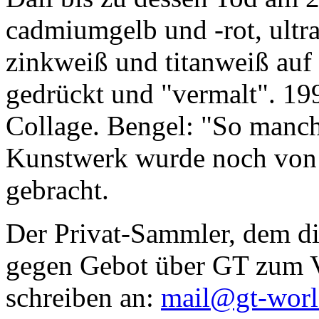
cadmiumgelb und -rot, ultr
zinkweiß und titanweiß auf d
gedrückt und "vermalt". 199
Collage. Bengel: "So manc
Kunstwerk wurde noch von Da
gebracht.
Der Privat-Sammler, dem die
gegen Gebot über GT zum Ve
schreiben an:
mail@gt-wor