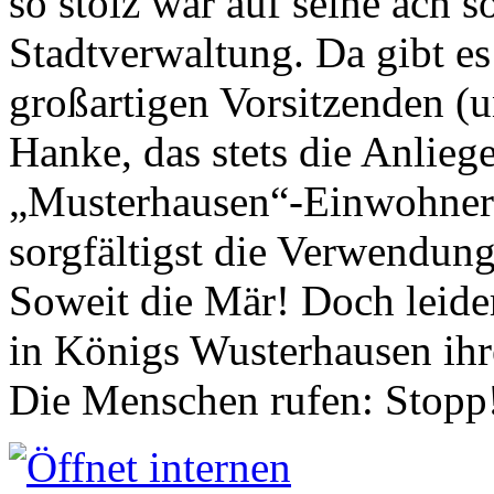
so stolz war auf seine ach s
Stadtverwaltung. Da gibt es
großartigen Vorsitzenden (
Hanke, das stets die Anlieg
„Musterhausen“-Einwohners
sorgfältigst die Verwendung
Soweit die Mär! Doch leider
in Königs Wusterhausen ih
Die Menschen rufen: Stopp