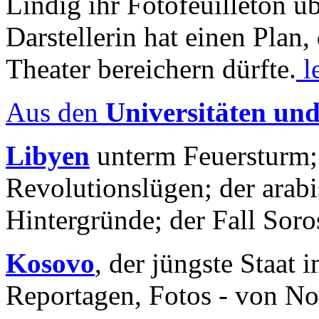
Lindig ihr Fotofeuilleton üb
Darstellerin hat einen Plan,
Theater bereichern dürfte.
l
Aus den
Universitäten un
Libyen
unterm Feuersturm;
Revolutionslügen; der arab
Hintergründe; der Fall Sor
Kosovo
, der jüngste Staat
Reportagen, Fotos - von No