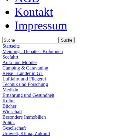
Kontakt
Impressum
Startseite
Meinung - Debatte - Kolumnen
Seefahrt
Auto und Mobiles
Camping & Caravaning
Reise - Länder in GT
Luftfahrt und Fliegerei
Technik und Forschung
Medizin
Ernährung und Gesundheit
Kultur
Bücher
Wirtschaft
Besondere Immobilien
Politik
Gesellschaft
Umwelt, Klima, Zukunft