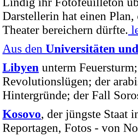
Lindig ihr Fotofeuilleton üb
Darstellerin hat einen Plan,
Theater bereichern dürfte.
l
Aus den
Universitäten un
Libyen
unterm Feuersturm;
Revolutionslügen; der arab
Hintergründe; der Fall Sor
Kosovo
, der jüngste Staat
Reportagen, Fotos - von No