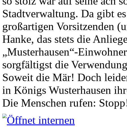
so stolz war auf seine ach s
Stadtverwaltung. Da gibt es
großartigen Vorsitzenden (
Hanke, das stets die Anlieg
„Musterhausen“-Einwohners
sorgfältigst die Verwendung
Soweit die Mär! Doch leider
in Königs Wusterhausen ih
Die Menschen rufen: Stopp