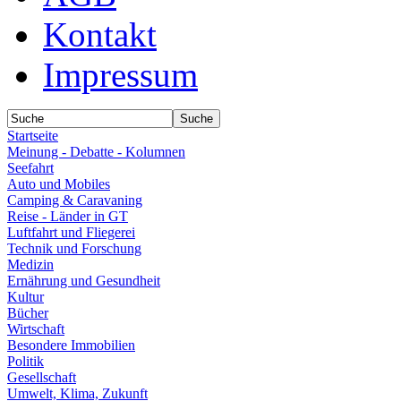
Kontakt
Impressum
Startseite
Meinung - Debatte - Kolumnen
Seefahrt
Auto und Mobiles
Camping & Caravaning
Reise - Länder in GT
Luftfahrt und Fliegerei
Technik und Forschung
Medizin
Ernährung und Gesundheit
Kultur
Bücher
Wirtschaft
Besondere Immobilien
Politik
Gesellschaft
Umwelt, Klima, Zukunft