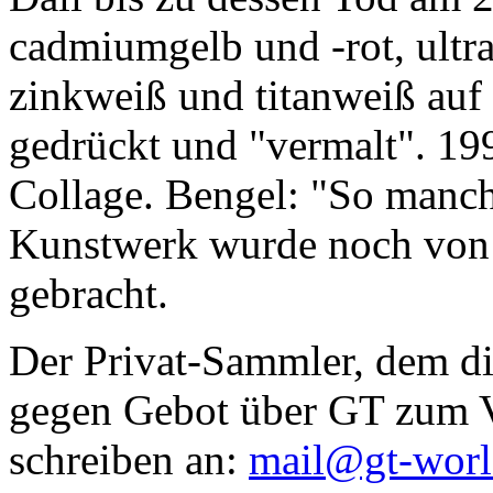
cadmiumgelb und -rot, ultr
zinkweiß und titanweiß auf d
gedrückt und "vermalt". 199
Collage. Bengel: "So manc
Kunstwerk wurde noch von Da
gebracht.
Der Privat-Sammler, dem die
gegen Gebot über GT zum Ve
schreiben an:
mail@gt-wor