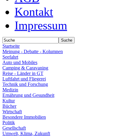
Kontakt
Impressum
Startseite
Meinung - Debatte - Kolumnen
Seefahrt
Auto und Mobiles
Camping & Caravaning
Reise - Länder in GT
Luftfahrt und Fliegerei
Technik und Forschung
Medizin
Ernährung und Gesundheit
Kultur
Bücher
Wirtschaft
Besondere Immobilien
Politik
Gesellschaft
Umwelt, Klima, Zukunft