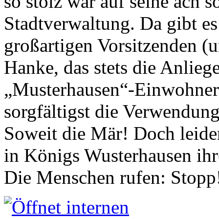
so stolz war auf seine ach s
Stadtverwaltung. Da gibt es
großartigen Vorsitzenden (
Hanke, das stets die Anlieg
„Musterhausen“-Einwohners
sorgfältigst die Verwendung
Soweit die Mär! Doch leider
in Königs Wusterhausen ih
Die Menschen rufen: Stopp