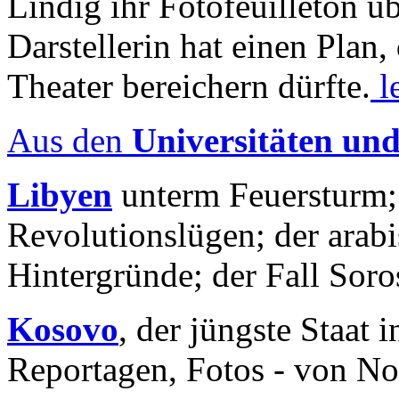
Lindig ihr Fotofeuilleton üb
Darstellerin hat einen Plan,
Theater bereichern dürfte.
l
Aus den
Universitäten un
Libyen
unterm Feuersturm;
Revolutionslügen; der arab
Hintergründe; der Fall Sor
Kosovo
, der jüngste Staat
Reportagen, Fotos - von No