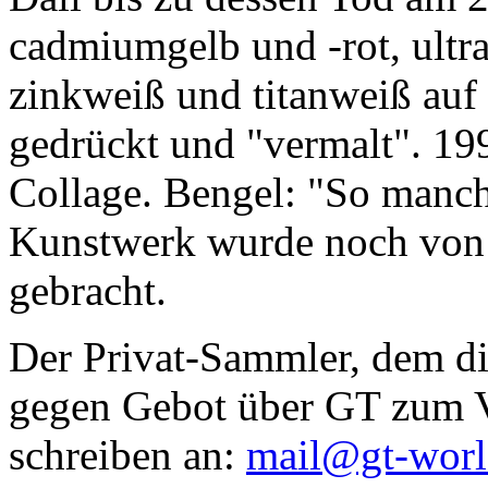
cadmiumgelb und -rot, ultr
zinkweiß und titanweiß auf d
gedrückt und "vermalt". 199
Collage. Bengel: "So manc
Kunstwerk wurde noch von Da
gebracht.
Der Privat-Sammler, dem die
gegen Gebot über GT zum Ve
schreiben an:
mail@gt-wor