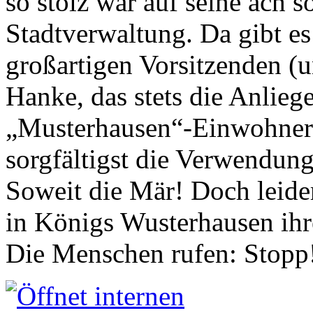
so stolz war auf seine ach s
Stadtverwaltung. Da gibt es
großartigen Vorsitzenden (
Hanke, das stets die Anlieg
„Musterhausen“-Einwohners
sorgfältigst die Verwendung
Soweit die Mär! Doch leider
in Königs Wusterhausen ih
Die Menschen rufen: Stopp