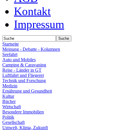
Kontakt
Impressum
Startseite
Meinung - Debatte - Kolumnen
Seefahrt
Auto und Mobiles
Camping & Caravaning
Reise - Länder in GT
Luftfahrt und Fliegerei
Technik und Forschung
Medizin
Ernährung und Gesundheit
Kultur
Bücher
Wirtschaft
Besondere Immobilien
Politik
Gesellschaft
Umwelt, Klima, Zukunft