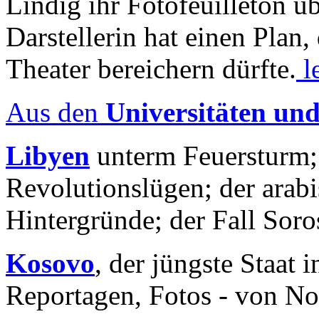
Lindig ihr Fotofeuilleton üb
Darstellerin hat einen Plan,
Theater bereichern dürfte.
l
Aus den
Universitäten un
Libyen
unterm Feuersturm;
Revolutionslügen; der arab
Hintergründe; der Fall Sor
Kosovo
, der jüngste Staat
Reportagen, Fotos - von No