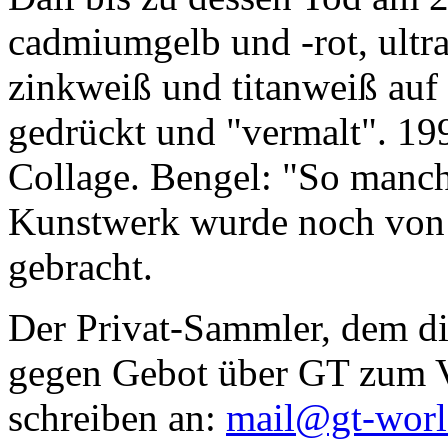
cadmiumgelb und -rot, ultr
zinkweiß und titanweiß auf d
gedrückt und "vermalt". 199
Collage. Bengel: "So manc
Kunstwerk wurde noch von Da
gebracht.
Der Privat-Sammler, dem die
gegen Gebot über GT zum Ve
schreiben an:
mail@gt-wor