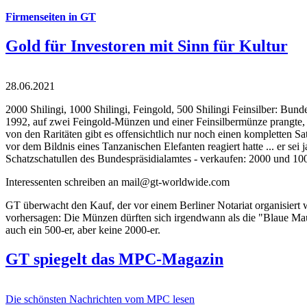
Firmenseiten in GT
Gold für Investoren mit Sinn für Kultur
28.06.2021
2000 Shilingi, 1000 Shilingi, Feingold, 500 Shilingi Feinsilber: Bun
1992, auf zwei Feingold-Münzen und einer Feinsilbermünze prangte, d
von den Raritäten gibt es offensichtlich nur noch einen kompletten
vor dem Bildnis eines Tanzanischen Elefanten reagiert hatte ... er se
Schatzschatullen des Bundespräsidialamtes - verkaufen: 2000 und 1000
Interessenten schreiben an mail@gt-worldwide.com
GT überwacht den Kauf, der vor einem Berliner Notariat organisiert
vorhersagen: Die Münzen dürften sich irgendwann als die "Blaue Maur
auch ein 500-er, aber keine 2000-er.
GT spiegelt das MPC-Magazin
Die schönsten Nachrichten vom MPC lesen