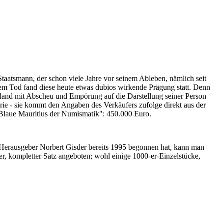
Staatsmann, der schon viele Jahre vor seinem Ableben, nämlich seit
nem Tod fand diese heute etwas dubios wirkende Prägung statt. Denn
iland mit Abscheu und Empörung auf die Darstellung seiner Person
erie - sie kommt den Angaben des Verkäufers zufolge direkt aus der
 "Blaue Mauritius der Numismatik": 450.000 Euro.
-Herausgeber Norbert Gisder bereits 1995 begonnen hat, kann man
r, kompletter Satz angeboten; wohl einige 1000-er-Einzelstücke,