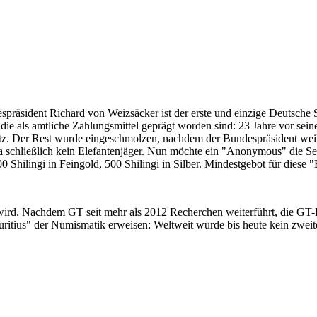
despräsident Richard von Weizsäcker ist der erste und einzige Deutsche 
ie als amtliche Zahlungsmittel geprägt worden sind: 23 Jahre vor sei
 Satz. Der Rest wurde eingeschmolzen, nachdem der Bundespräsident we
i ja schließlich kein Elefantenjäger. Nun möchte ein "Anonymous" die S
 Shilingi in Feingold, 500 Shilingi in Silber. Mindestgebot für diese
 wird. Nachdem GT seit mehr als 2012 Recherchen weiterführt, die GT
itius" der Numismatik erweisen: Weltweit wurde bis heute kein zweite