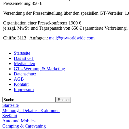
Pressemeldung 350 €
Versendung der Pressemitteilung über den speziellen GT-Verteiler: 1
Organisation einer Pressekonferenz 1900 €
je zzgl. MwSt. und Tagespausch von 650 € (garantierte Verbreitung).
Chiffre 3113 | Anfragen:
mail@gt-worldwide.com
Startseite
Das ist GT
Mediadaten
GT - Werbung & Marketing
Datenschutz
AGB
Kontakt
Impressum
Startseite
Meinung - Debatte - Kolumnen
Seefahrt
Auto und Mobiles
Camping & Caravaning