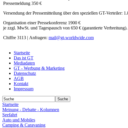
Pressemeldung 350 €
Versendung der Pressemitteilung über den speziellen GT-Verteiler: 1
Organisation einer Pressekonferenz 1900 €
je zzgl. MwSt. und Tagespausch von 650 € (garantierte Verbreitung).
Chiffre 3113 | Anfragen:
mail@gt-worldwide.com
Startseite
Das ist GT
Mediadaten
GT - Werbung & Marketing
Datenschutz
AGB
Kontakt
Impressum
Startseite
Meinung - Debatte - Kolumnen
Seefahrt
Auto und Mobiles
Camping & Caravaning