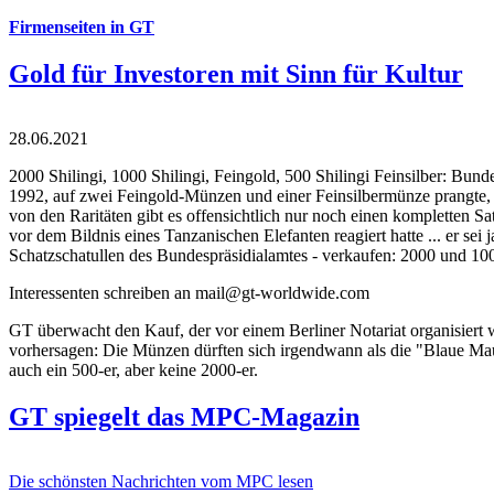
Firmenseiten in GT
Gold für Investoren mit Sinn für Kultur
28.06.2021
2000 Shilingi, 1000 Shilingi, Feingold, 500 Shilingi Feinsilber: Bun
1992, auf zwei Feingold-Münzen und einer Feinsilbermünze prangte, d
von den Raritäten gibt es offensichtlich nur noch einen kompletten
vor dem Bildnis eines Tanzanischen Elefanten reagiert hatte ... er se
Schatzschatullen des Bundespräsidialamtes - verkaufen: 2000 und 1000
Interessenten schreiben an mail@gt-worldwide.com
GT überwacht den Kauf, der vor einem Berliner Notariat organisiert
vorhersagen: Die Münzen dürften sich irgendwann als die "Blaue Maur
auch ein 500-er, aber keine 2000-er.
GT spiegelt das MPC-Magazin
Die schönsten Nachrichten vom MPC lesen