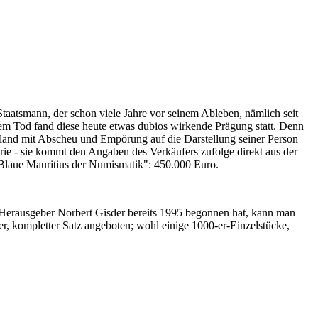
Staatsmann, der schon viele Jahre vor seinem Ableben, nämlich seit
nem Tod fand diese heute etwas dubios wirkende Prägung statt. Denn
iland mit Abscheu und Empörung auf die Darstellung seiner Person
erie - sie kommt den Angaben des Verkäufers zufolge direkt aus der
 "Blaue Mauritius der Numismatik": 450.000 Euro.
-Herausgeber Norbert Gisder bereits 1995 begonnen hat, kann man
r, kompletter Satz angeboten; wohl einige 1000-er-Einzelstücke,