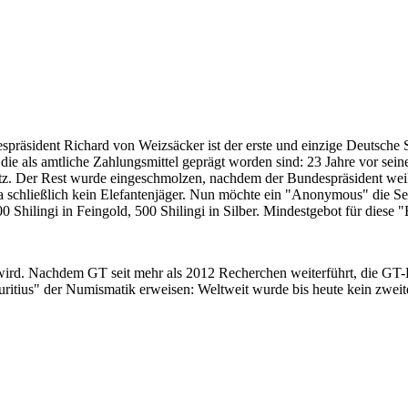
despräsident Richard von Weizsäcker ist der erste und einzige Deutsche 
ie als amtliche Zahlungsmittel geprägt worden sind: 23 Jahre vor sei
 Satz. Der Rest wurde eingeschmolzen, nachdem der Bundespräsident we
i ja schließlich kein Elefantenjäger. Nun möchte ein "Anonymous" die S
 Shilingi in Feingold, 500 Shilingi in Silber. Mindestgebot für diese
 wird. Nachdem GT seit mehr als 2012 Recherchen weiterführt, die GT
itius" der Numismatik erweisen: Weltweit wurde bis heute kein zweite