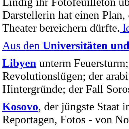
Lindig ihr Fotofeuilleton üb
Darstellerin hat einen Plan,
Theater bereichern dürfte.
l
Aus den
Universitäten un
Libyen
unterm Feuersturm;
Revolutionslügen; der arab
Hintergründe; der Fall Sor
Kosovo
, der jüngste Staat
Reportagen, Fotos - von No