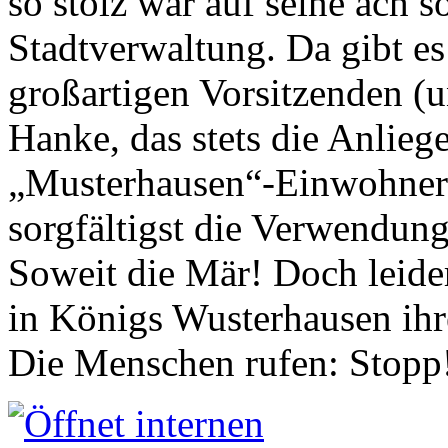
so stolz war auf seine ach s
Stadtverwaltung. Da gibt es
großartigen Vorsitzenden (
Hanke, das stets die Anlieg
„Musterhausen“-Einwohners
sorgfältigst die Verwendung
Soweit die Mär! Doch leider
in Königs Wusterhausen ih
Die Menschen rufen: Stopp