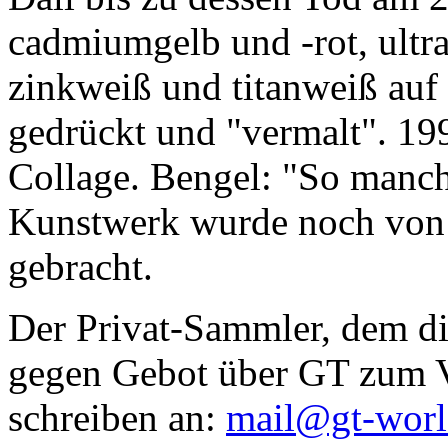
cadmiumgelb und -rot, ultr
zinkweiß und titanweiß auf d
gedrückt und "vermalt". 199
Collage. Bengel: "So manc
Kunstwerk wurde noch von Da
gebracht.
Der Privat-Sammler, dem die
gegen Gebot über GT zum Ve
schreiben an:
mail@gt-wor