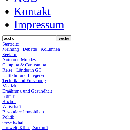
Kontakt
Impressum
Startseite
Meinung - Debatte - Kolumnen
Seefahrt
Auto und Mobiles
Camping & Caravaning
Reise - Länder in GT
Luftfahrt und Fliegerei
Technik und Forschung
Medizin
Ernährung und Gesundheit
Kultur
Bücher
Wirtschaft
Besondere Immobilien
Politik
Gesellschaft
Umwelt, Klima, Zukunft