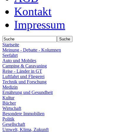
Kontakt
Impressum
Startseite
Meinung - Debatte - Kolumnen
Seefahrt
Auto und Mobiles
Camping & Caravaning
Reise - Länder in GT
Luftfahrt und Fliegerei
Technik und Forschung
Medizin
Ernährung und Gesundheit
Kultur
Bücher
Wirtschaft
Besondere Immobilien
Politik
Gesellschaft
Umwelt, Klima, Zukunft