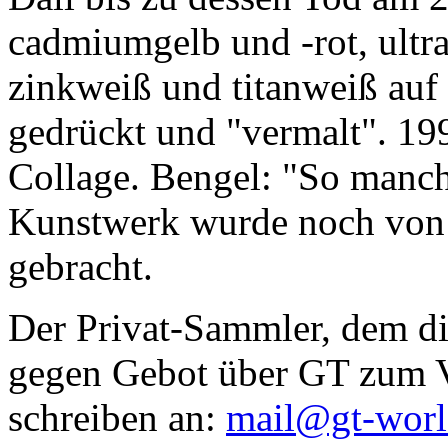
cadmiumgelb und -rot, ultr
zinkweiß und titanweiß auf d
gedrückt und "vermalt". 199
Collage. Bengel: "So manc
Kunstwerk wurde noch von Da
gebracht.
Der Privat-Sammler, dem die
gegen Gebot über GT zum Ve
schreiben an:
mail@gt-wor