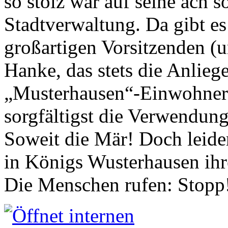
so stolz war auf seine ach s
Stadtverwaltung. Da gibt es
großartigen Vorsitzenden (
Hanke, das stets die Anlieg
„Musterhausen“-Einwohners
sorgfältigst die Verwendung
Soweit die Mär! Doch leider
in Königs Wusterhausen ih
Die Menschen rufen: Stopp