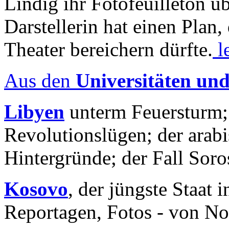
Lindig ihr Fotofeuilleton üb
Darstellerin hat einen Plan,
Theater bereichern dürfte.
l
Aus den
Universitäten un
Libyen
unterm Feuersturm;
Revolutionslügen; der arab
Hintergründe; der Fall Sor
Kosovo
, der jüngste Staat
Reportagen, Fotos - von No