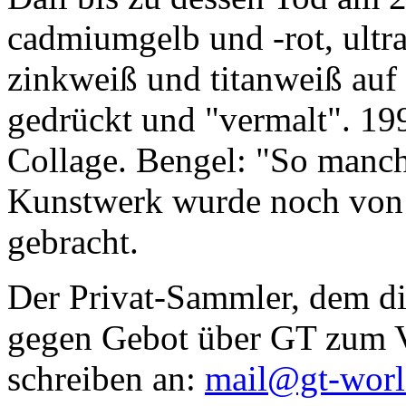
cadmiumgelb und -rot, ultr
zinkweiß und titanweiß auf d
gedrückt und "vermalt". 199
Collage. Bengel: "So manc
Kunstwerk wurde noch von Da
gebracht.
Der Privat-Sammler, dem die
gegen Gebot über GT zum Ve
schreiben an:
mail@gt-wor