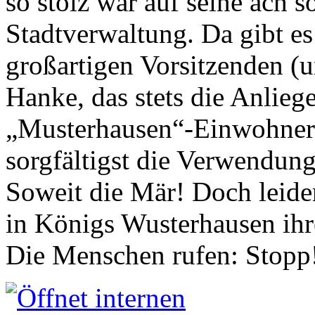
so stolz war auf seine ach s
Stadtverwaltung. Da gibt es
großartigen Vorsitzenden (
Hanke, das stets die Anlieg
„Musterhausen“-Einwohners
sorgfältigst die Verwendung
Soweit die Mär! Doch leider
in Königs Wusterhausen ih
Die Menschen rufen: Stopp