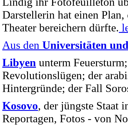
Lindig ihr Fotofeuilleton üb
Darstellerin hat einen Plan,
Theater bereichern dürfte.
l
Aus den
Universitäten un
Libyen
unterm Feuersturm;
Revolutionslügen; der arab
Hintergründe; der Fall Sor
Kosovo
, der jüngste Staat
Reportagen, Fotos - von No