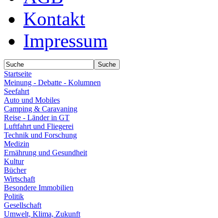
Kontakt
Impressum
Startseite
Meinung - Debatte - Kolumnen
Seefahrt
Auto und Mobiles
Camping & Caravaning
Reise - Länder in GT
Luftfahrt und Fliegerei
Technik und Forschung
Medizin
Ernährung und Gesundheit
Kultur
Bücher
Wirtschaft
Besondere Immobilien
Politik
Gesellschaft
Umwelt, Klima, Zukunft