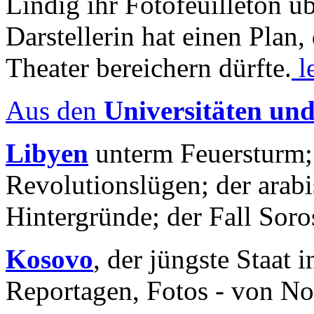
Lindig ihr Fotofeuilleton üb
Darstellerin hat einen Plan,
Theater bereichern dürfte.
l
Aus den
Universitäten un
Libyen
unterm Feuersturm;
Revolutionslügen; der arab
Hintergründe; der Fall Sor
Kosovo
, der jüngste Staat
Reportagen, Fotos - von No