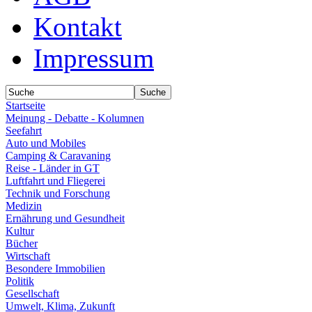
Kontakt
Impressum
Startseite
Meinung - Debatte - Kolumnen
Seefahrt
Auto und Mobiles
Camping & Caravaning
Reise - Länder in GT
Luftfahrt und Fliegerei
Technik und Forschung
Medizin
Ernährung und Gesundheit
Kultur
Bücher
Wirtschaft
Besondere Immobilien
Politik
Gesellschaft
Umwelt, Klima, Zukunft