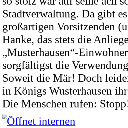
so stolz war auf seine ach s
Stadtverwaltung. Da gibt es
großartigen Vorsitzenden (
Hanke, das stets die Anlieg
„Musterhausen“-Einwohners
sorgfältigst die Verwendung
Soweit die Mär! Doch leider
in Königs Wusterhausen ih
Die Menschen rufen: Stopp