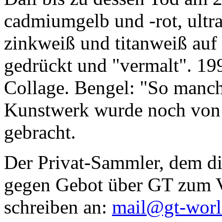
cadmiumgelb und -rot, ultr
zinkweiß und titanweiß auf d
gedrückt und "vermalt". 199
Collage. Bengel: "So manc
Kunstwerk wurde noch von Da
gebracht.
Der Privat-Sammler, dem die
gegen Gebot über GT zum Ve
schreiben an:
mail@gt-wor