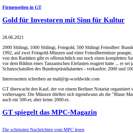
Firmenseiten in GT
Gold für Investoren mit Sinn für Kultur
28.06.2021
2000 Shilingi, 1000 Shilingi, Feingold, 500 Shilingi Feinsilber: Bun
1992, auf zwei Feingold-Münzen und einer Feinsilbermünze prangte, d
von den Raritäten gibt es offensichtlich nur noch einen kompletten
vor dem Bildnis eines Tanzanischen Elefanten reagiert hatte ... er se
Schatzschatullen des Bundespräsidialamtes - verkaufen: 2000 und 1000
Interessenten schreiben an mail@gt-worldwide.com
GT überwacht den Kauf, der vor einem Berliner Notariat organisiert
vorhersagen: Die Münzen dürften sich irgendwann als die "Blaue Maur
auch ein 500-er, aber keine 2000-er.
GT spiegelt das MPC-Magazin
Die schönsten Nachrichten vom MPC lesen