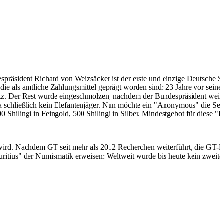
despräsident Richard von Weizsäcker ist der erste und einzige Deutsche 
ie als amtliche Zahlungsmittel geprägt worden sind: 23 Jahre vor sei
 Satz. Der Rest wurde eingeschmolzen, nachdem der Bundespräsident we
i ja schließlich kein Elefantenjäger. Nun möchte ein "Anonymous" die S
 Shilingi in Feingold, 500 Shilingi in Silber. Mindestgebot für diese
 wird. Nachdem GT seit mehr als 2012 Recherchen weiterführt, die GT
itius" der Numismatik erweisen: Weltweit wurde bis heute kein zweite