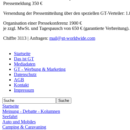
Pressemeldung 350 €
Versendung der Pressemitteilung über den speziellen GT-Verteiler: 1
Organisation einer Pressekonferenz 1900 €
je zzgl. MwSt. und Tagespausch von 650 € (garantierte Verbreitung).
Chiffre 3113 | Anfragen:
mail@gt-worldwide.com
Startseite
Das ist GT
Mediadaten
GT - Werbung & Marketing
Datenschutz
AGB
Kontakt
Impressum
Startseite
Meinung - Debatte - Kolumnen
Seefahrt
Auto und Mobiles
Camping & Caravaning