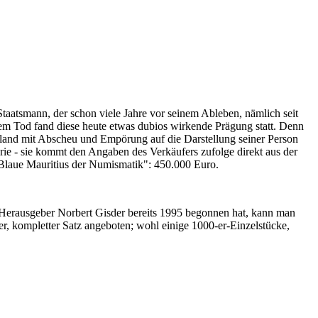
Staatsmann, der schon viele Jahre vor seinem Ableben, nämlich seit
nem Tod fand diese heute etwas dubios wirkende Prägung statt. Denn
iland mit Abscheu und Empörung auf die Darstellung seiner Person
erie - sie kommt den Angaben des Verkäufers zufolge direkt aus der
 "Blaue Mauritius der Numismatik": 450.000 Euro.
-Herausgeber Norbert Gisder bereits 1995 begonnen hat, kann man
r, kompletter Satz angeboten; wohl einige 1000-er-Einzelstücke,