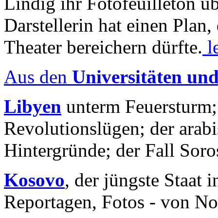
Lindig ihr Fotofeuilleton üb
Darstellerin hat einen Plan,
Theater bereichern dürfte.
l
Aus den
Universitäten un
Libyen
unterm Feuersturm;
Revolutionslügen; der arab
Hintergründe; der Fall Sor
Kosovo
, der jüngste Staat
Reportagen, Fotos - von No