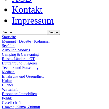
Kontakt
Impressum
Startseite
Meinung - Debatte - Kolumnen
Seefahrt
Auto und Mobiles
Camping & Caravaning
Reise - Länder in GT
Luftfahrt und Fliegerei
Technik und Forschung
Medizin
Ernährung und Gesundheit
Kultur
Bücher
Wirtschaft
Besondere Immobilien
Politik
Gesellschaft
Umwelt, Klima, Zukunft