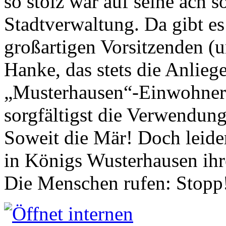
so stolz war auf seine ach s
Stadtverwaltung. Da gibt es
großartigen Vorsitzenden (
Hanke, das stets die Anlieg
„Musterhausen“-Einwohners
sorgfältigst die Verwendung
Soweit die Mär! Doch leider
in Königs Wusterhausen ih
Die Menschen rufen: Stopp