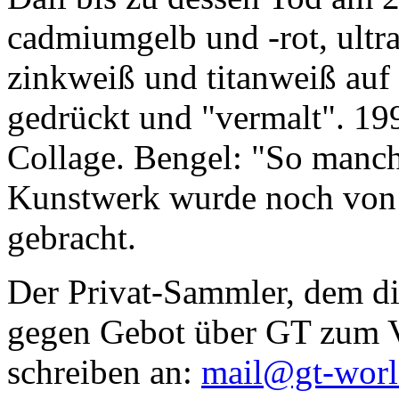
cadmiumgelb und -rot, ultr
zinkweiß und titanweiß auf d
gedrückt und "vermalt". 199
Collage. Bengel: "So manc
Kunstwerk wurde noch von Da
gebracht.
Der Privat-Sammler, dem die
gegen Gebot über GT zum Ve
schreiben an:
mail@gt-wor