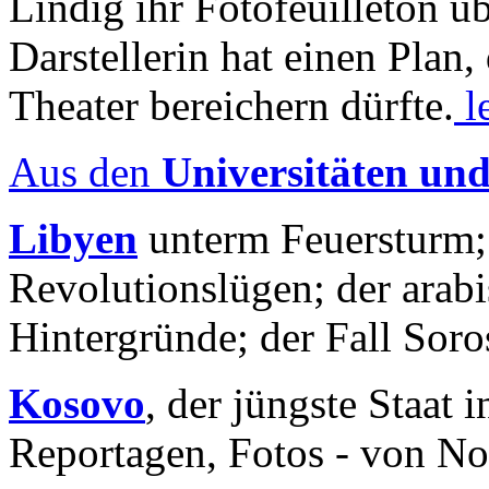
Lindig ihr Fotofeuilleton üb
Darstellerin hat einen Plan,
Theater bereichern dürfte.
l
Aus den
Universitäten un
Libyen
unterm Feuersturm;
Revolutionslügen; der arab
Hintergründe; der Fall Sor
Kosovo
, der jüngste Staat
Reportagen, Fotos - von No