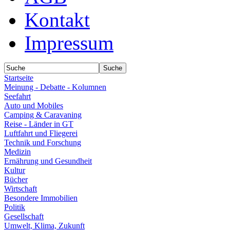
Kontakt
Impressum
Startseite
Meinung - Debatte - Kolumnen
Seefahrt
Auto und Mobiles
Camping & Caravaning
Reise - Länder in GT
Luftfahrt und Fliegerei
Technik und Forschung
Medizin
Ernährung und Gesundheit
Kultur
Bücher
Wirtschaft
Besondere Immobilien
Politik
Gesellschaft
Umwelt, Klima, Zukunft