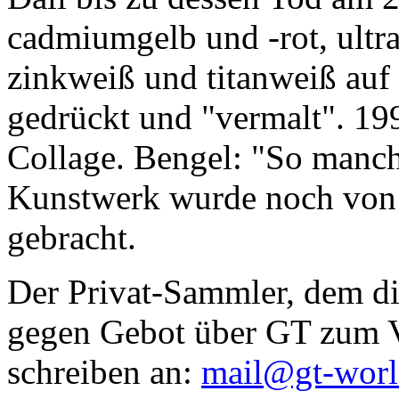
cadmiumgelb und -rot, ultr
zinkweiß und titanweiß auf d
gedrückt und "vermalt". 199
Collage. Bengel: "So manc
Kunstwerk wurde noch von Da
gebracht.
Der Privat-Sammler, dem die
gegen Gebot über GT zum Ve
schreiben an:
mail@gt-wor