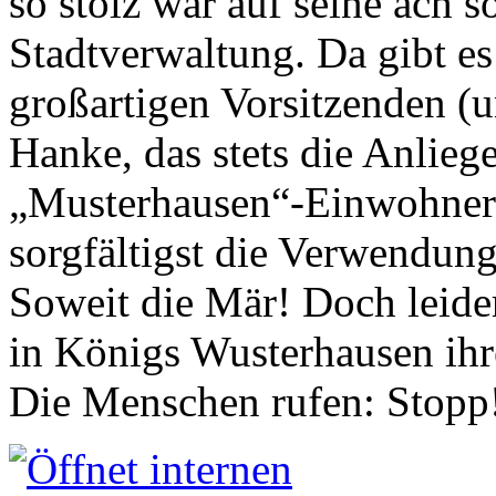
so stolz war auf seine ach s
Stadtverwaltung. Da gibt es
großartigen Vorsitzenden (
Hanke, das stets die Anlieg
„Musterhausen“-Einwohners
sorgfältigst die Verwendung
Soweit die Mär! Doch leider
in Königs Wusterhausen ih
Die Menschen rufen: Stopp