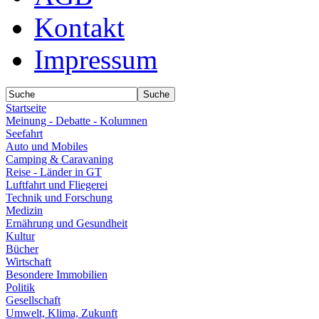
Kontakt
Impressum
Startseite
Meinung - Debatte - Kolumnen
Seefahrt
Auto und Mobiles
Camping & Caravaning
Reise - Länder in GT
Luftfahrt und Fliegerei
Technik und Forschung
Medizin
Ernährung und Gesundheit
Kultur
Bücher
Wirtschaft
Besondere Immobilien
Politik
Gesellschaft
Umwelt, Klima, Zukunft