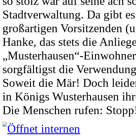
so stolz war auf seine ach s
Stadtverwaltung. Da gibt es
großartigen Vorsitzenden (
Hanke, das stets die Anlieg
„Musterhausen“-Einwohners
sorgfältigst die Verwendung
Soweit die Mär! Doch leider
in Königs Wusterhausen ih
Die Menschen rufen: Stopp