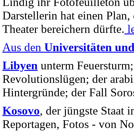
Lindig ihr Fotofeuilleton üb
Darstellerin hat einen Plan,
Theater bereichern dürfte.
l
Aus den
Universitäten un
Libyen
unterm Feuersturm;
Revolutionslügen; der arab
Hintergründe; der Fall Sor
Kosovo
, der jüngste Staat
Reportagen, Fotos - von No