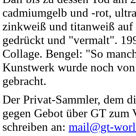
cadmiumgelb und -rot, ultr
zinkweiß und titanweiß auf d
gedrückt und "vermalt". 199
Collage. Bengel: "So manc
Kunstwerk wurde noch von Da
gebracht.
Der Privat-Sammler, dem die
gegen Gebot über GT zum Ve
schreiben an:
mail@gt-wor