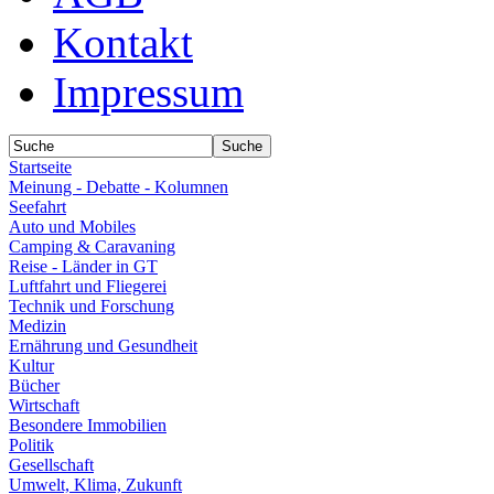
Kontakt
Impressum
Startseite
Meinung - Debatte - Kolumnen
Seefahrt
Auto und Mobiles
Camping & Caravaning
Reise - Länder in GT
Luftfahrt und Fliegerei
Technik und Forschung
Medizin
Ernährung und Gesundheit
Kultur
Bücher
Wirtschaft
Besondere Immobilien
Politik
Gesellschaft
Umwelt, Klima, Zukunft