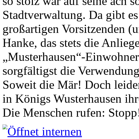
so stolz war auf seine ach s
Stadtverwaltung. Da gibt es
großartigen Vorsitzenden (
Hanke, das stets die Anlieg
„Musterhausen“-Einwohners
sorgfältigst die Verwendung
Soweit die Mär! Doch leider
in Königs Wusterhausen ih
Die Menschen rufen: Stopp