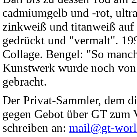
cadmiumgelb und -rot, ultr
zinkweiß und titanweiß auf d
gedrückt und "vermalt". 199
Collage. Bengel: "So manc
Kunstwerk wurde noch von Da
gebracht.
Der Privat-Sammler, dem die
gegen Gebot über GT zum Ve
schreiben an:
mail@gt-wor