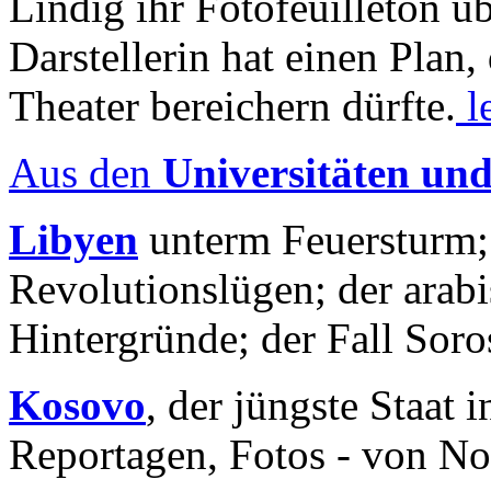
Lindig ihr Fotofeuilleton üb
Darstellerin hat einen Plan,
Theater bereichern dürfte.
l
Aus den
Universitäten un
Libyen
unterm Feuersturm;
Revolutionslügen; der arab
Hintergründe; der Fall Sor
Kosovo
, der jüngste Staat
Reportagen, Fotos - von No