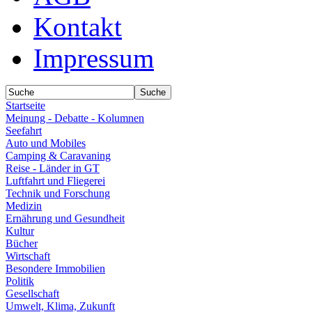
Kontakt
Impressum
Startseite
Meinung - Debatte - Kolumnen
Seefahrt
Auto und Mobiles
Camping & Caravaning
Reise - Länder in GT
Luftfahrt und Fliegerei
Technik und Forschung
Medizin
Ernährung und Gesundheit
Kultur
Bücher
Wirtschaft
Besondere Immobilien
Politik
Gesellschaft
Umwelt, Klima, Zukunft