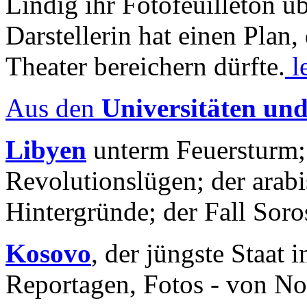
Lindig ihr Fotofeuilleton üb
Darstellerin hat einen Plan,
Theater bereichern dürfte.
l
Aus den
Universitäten un
Libyen
unterm Feuersturm;
Revolutionslügen; der arab
Hintergründe; der Fall Sor
Kosovo
, der jüngste Staat
Reportagen, Fotos - von No