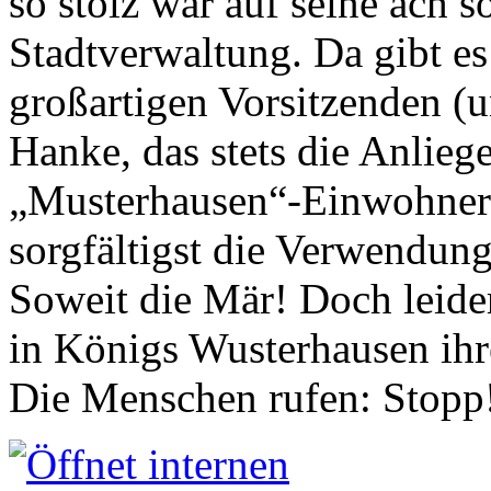
so stolz war auf seine ach s
Stadtverwaltung. Da gibt es
großartigen Vorsitzenden (
Hanke, das stets die Anlieg
„Musterhausen“-Einwohners
sorgfältigst die Verwendung
Soweit die Mär! Doch leider
in Königs Wusterhausen ih
Die Menschen rufen: Stopp