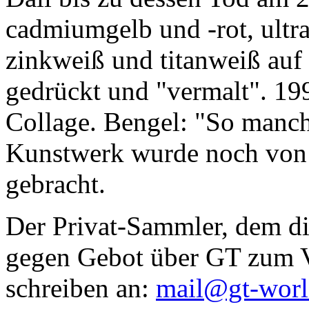
cadmiumgelb und -rot, ultr
zinkweiß und titanweiß auf d
gedrückt und "vermalt". 199
Collage. Bengel: "So manc
Kunstwerk wurde noch von Da
gebracht.
Der Privat-Sammler, dem die
gegen Gebot über GT zum Ve
schreiben an:
mail@gt-wor