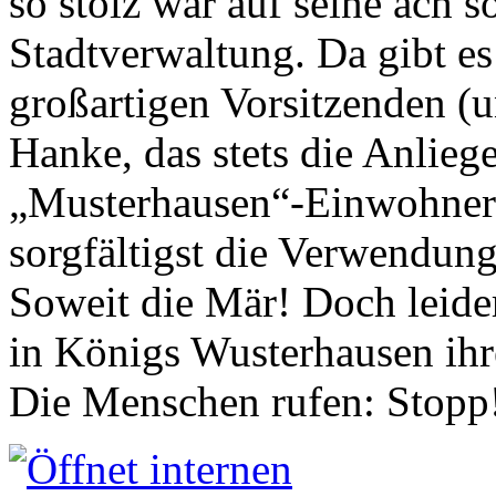
so stolz war auf seine ach s
Stadtverwaltung. Da gibt es
großartigen Vorsitzenden (
Hanke, das stets die Anlieg
„Musterhausen“-Einwohners
sorgfältigst die Verwendung
Soweit die Mär! Doch leider
in Königs Wusterhausen ih
Die Menschen rufen: Stopp