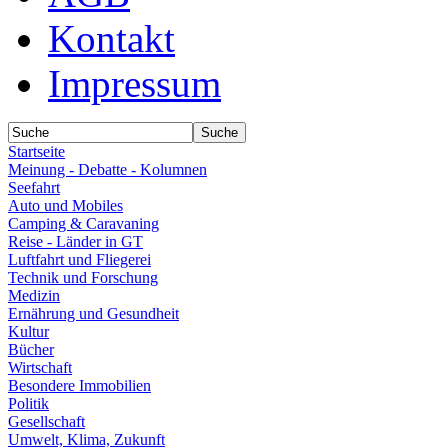
Kontakt
Impressum
Startseite
Meinung - Debatte - Kolumnen
Seefahrt
Auto und Mobiles
Camping & Caravaning
Reise - Länder in GT
Luftfahrt und Fliegerei
Technik und Forschung
Medizin
Ernährung und Gesundheit
Kultur
Bücher
Wirtschaft
Besondere Immobilien
Politik
Gesellschaft
Umwelt, Klima, Zukunft