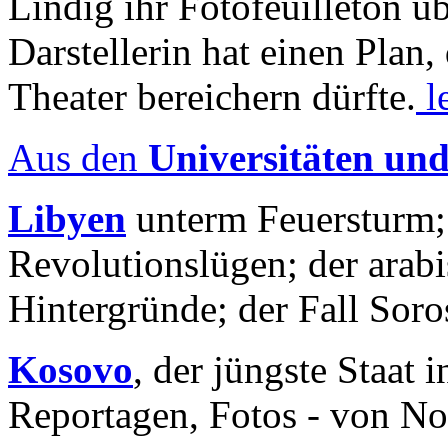
Lindig ihr Fotofeuilleton üb
Darstellerin hat einen Plan,
Theater bereichern dürfte.
l
Aus den
Universitäten un
Libyen
unterm Feuersturm;
Revolutionslügen; der arab
Hintergründe; der Fall Sor
Kosovo
, der jüngste Staat
Reportagen, Fotos - von No