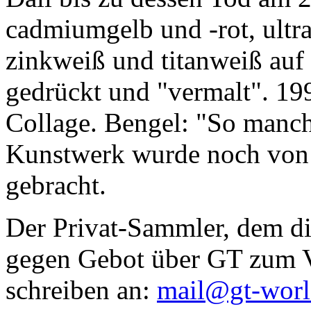
cadmiumgelb und -rot, ultr
zinkweiß und titanweiß auf d
gedrückt und "vermalt". 199
Collage. Bengel: "So manc
Kunstwerk wurde noch von Da
gebracht.
Der Privat-Sammler, dem die
gegen Gebot über GT zum Ve
schreiben an:
mail@gt-wor