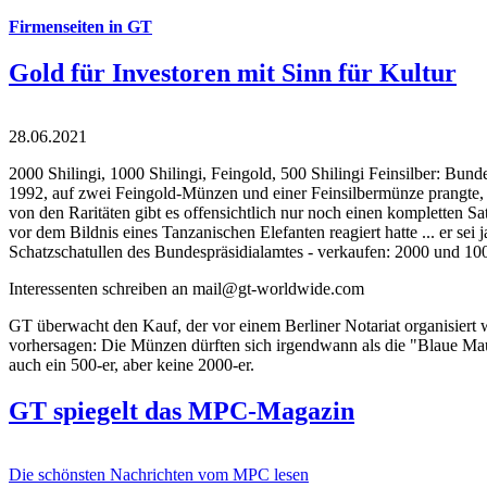
Firmenseiten in GT
Gold für Investoren mit Sinn für Kultur
28.06.2021
2000 Shilingi, 1000 Shilingi, Feingold, 500 Shilingi Feinsilber: Bun
1992, auf zwei Feingold-Münzen und einer Feinsilbermünze prangte, d
von den Raritäten gibt es offensichtlich nur noch einen kompletten
vor dem Bildnis eines Tanzanischen Elefanten reagiert hatte ... er se
Schatzschatullen des Bundespräsidialamtes - verkaufen: 2000 und 1000
Interessenten schreiben an mail@gt-worldwide.com
GT überwacht den Kauf, der vor einem Berliner Notariat organisiert
vorhersagen: Die Münzen dürften sich irgendwann als die "Blaue Maur
auch ein 500-er, aber keine 2000-er.
GT spiegelt das MPC-Magazin
Die schönsten Nachrichten vom MPC lesen