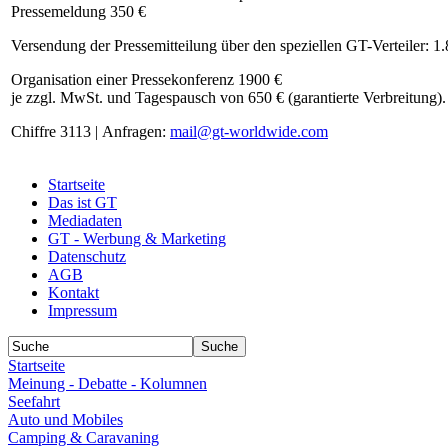
Pressemeldung 350 €
Versendung der Pressemitteilung über den speziellen GT-Verteiler: 1
Organisation einer Pressekonferenz 1900 €
je zzgl. MwSt. und Tagespausch von 650 € (garantierte Verbreitung).
Chiffre 3113 | Anfragen:
mail@gt-worldwide.com
Startseite
Das ist GT
Mediadaten
GT - Werbung & Marketing
Datenschutz
AGB
Kontakt
Impressum
Startseite
Meinung - Debatte - Kolumnen
Seefahrt
Auto und Mobiles
Camping & Caravaning