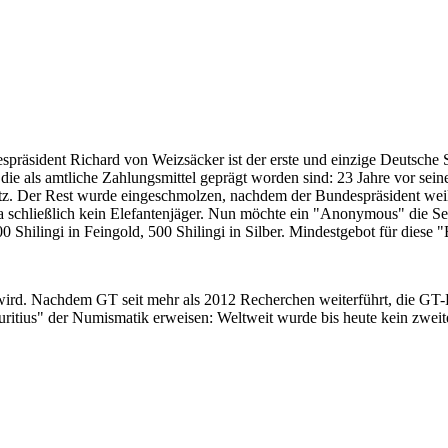
despräsident Richard von Weizsäcker ist der erste und einzige Deutsche 
ie als amtliche Zahlungsmittel geprägt worden sind: 23 Jahre vor sei
 Satz. Der Rest wurde eingeschmolzen, nachdem der Bundespräsident we
i ja schließlich kein Elefantenjäger. Nun möchte ein "Anonymous" die S
 Shilingi in Feingold, 500 Shilingi in Silber. Mindestgebot für diese
 wird. Nachdem GT seit mehr als 2012 Recherchen weiterführt, die GT
itius" der Numismatik erweisen: Weltweit wurde bis heute kein zweite