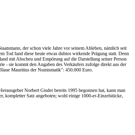
Staatsmann, der schon viele Jahre vor seinem Ableben, nämlich seit
nem Tod fand diese heute etwas dubios wirkende Prägung statt. Denn
iland mit Abscheu und Empörung auf die Darstellung seiner Person
erie - sie kommt den Angaben des Verkäufers zufolge direkt aus der
 "Blaue Mauritius der Numismatik": 450.000 Euro.
-Herausgeber Norbert Gisder bereits 1995 begonnen hat, kann man
r, kompletter Satz angeboten; wohl einige 1000-er-Einzelstücke,