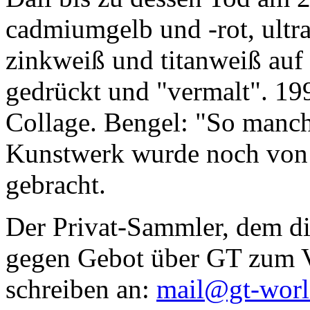
cadmiumgelb und -rot, ultr
zinkweiß und titanweiß auf d
gedrückt und "vermalt". 199
Collage. Bengel: "So manc
Kunstwerk wurde noch von Da
gebracht.
Der Privat-Sammler, dem die
gegen Gebot über GT zum Ve
schreiben an:
mail@gt-wor