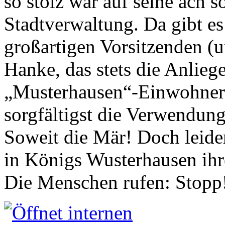
so stolz war auf seine ach s
Stadtverwaltung. Da gibt es
großartigen Vorsitzenden (
Hanke, das stets die Anlieg
„Musterhausen“-Einwohners
sorgfältigst die Verwendung
Soweit die Mär! Doch leider
in Königs Wusterhausen ih
Die Menschen rufen: Stopp