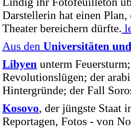
Lindig ihr Fotofeuilleton üb
Darstellerin hat einen Plan,
Theater bereichern dürfte.
l
Aus den
Universitäten un
Libyen
unterm Feuersturm;
Revolutionslügen; der arab
Hintergründe; der Fall Sor
Kosovo
, der jüngste Staat
Reportagen, Fotos - von No