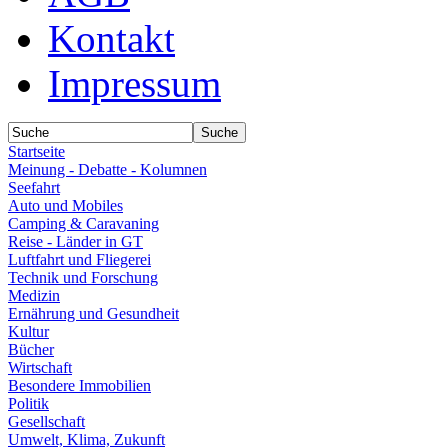
Kontakt
Impressum
Startseite
Meinung - Debatte - Kolumnen
Seefahrt
Auto und Mobiles
Camping & Caravaning
Reise - Länder in GT
Luftfahrt und Fliegerei
Technik und Forschung
Medizin
Ernährung und Gesundheit
Kultur
Bücher
Wirtschaft
Besondere Immobilien
Politik
Gesellschaft
Umwelt, Klima, Zukunft