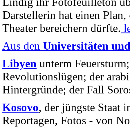
Lindig ihr Fotofeuilleton üb
Darstellerin hat einen Plan,
Theater bereichern dürfte.
l
Aus den
Universitäten un
Libyen
unterm Feuersturm;
Revolutionslügen; der arab
Hintergründe; der Fall Sor
Kosovo
, der jüngste Staat
Reportagen, Fotos - von No