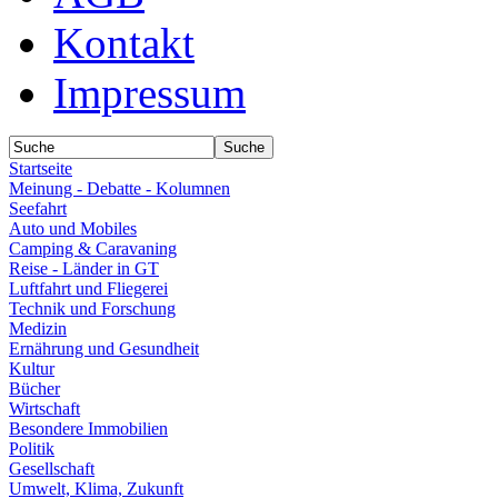
Kontakt
Impressum
Startseite
Meinung - Debatte - Kolumnen
Seefahrt
Auto und Mobiles
Camping & Caravaning
Reise - Länder in GT
Luftfahrt und Fliegerei
Technik und Forschung
Medizin
Ernährung und Gesundheit
Kultur
Bücher
Wirtschaft
Besondere Immobilien
Politik
Gesellschaft
Umwelt, Klima, Zukunft