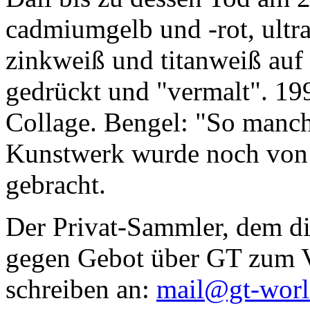
cadmiumgelb und -rot, ultr
zinkweiß und titanweiß auf d
gedrückt und "vermalt". 199
Collage. Bengel: "So manc
Kunstwerk wurde noch von Da
gebracht.
Der Privat-Sammler, dem die
gegen Gebot über GT zum Ve
schreiben an:
mail@gt-wor