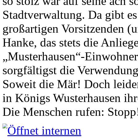
so stolz war auf seine ach s
Stadtverwaltung. Da gibt es
großartigen Vorsitzenden (
Hanke, das stets die Anlieg
„Musterhausen“-Einwohners
sorgfältigst die Verwendung
Soweit die Mär! Doch leider
in Königs Wusterhausen ih
Die Menschen rufen: Stopp