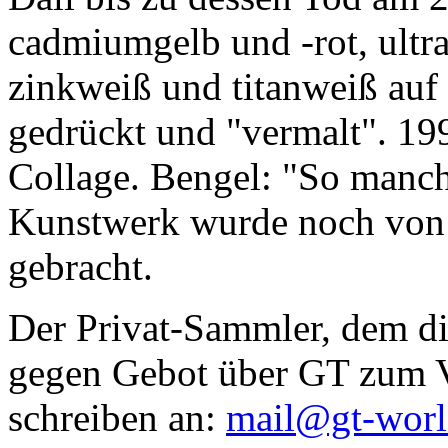
cadmiumgelb und -rot, ultr
zinkweiß und titanweiß auf d
gedrückt und "vermalt". 199
Collage. Bengel: "So manc
Kunstwerk wurde noch von Da
gebracht.
Der Privat-Sammler, dem die
gegen Gebot über GT zum Ve
schreiben an:
mail@gt-wor