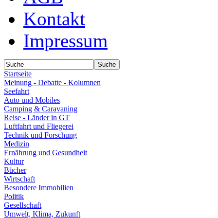
Kontakt
Impressum
Startseite
Meinung - Debatte - Kolumnen
Seefahrt
Auto und Mobiles
Camping & Caravaning
Reise - Länder in GT
Luftfahrt und Fliegerei
Technik und Forschung
Medizin
Ernährung und Gesundheit
Kultur
Bücher
Wirtschaft
Besondere Immobilien
Politik
Gesellschaft
Umwelt, Klima, Zukunft