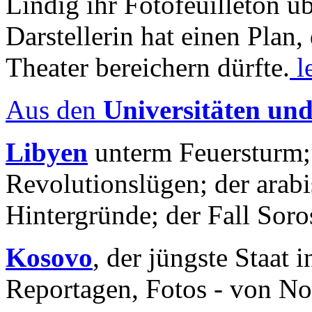
Lindig ihr Fotofeuilleton üb
Darstellerin hat einen Plan,
Theater bereichern dürfte.
l
Aus den
Universitäten un
Libyen
unterm Feuersturm;
Revolutionslügen; der arab
Hintergründe; der Fall Sor
Kosovo
, der jüngste Staat
Reportagen, Fotos - von No