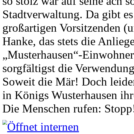
so stolz war auf seine ach s
Stadtverwaltung. Da gibt es
großartigen Vorsitzenden (
Hanke, das stets die Anlieg
„Musterhausen“-Einwohners
sorgfältigst die Verwendung
Soweit die Mär! Doch leider
in Königs Wusterhausen ih
Die Menschen rufen: Stopp