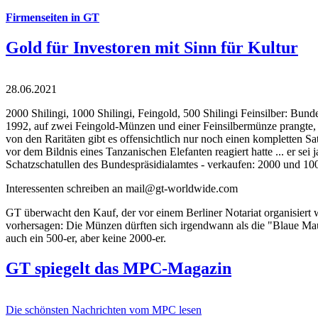
Firmenseiten in GT
Gold für Investoren mit Sinn für Kultur
28.06.2021
2000 Shilingi, 1000 Shilingi, Feingold, 500 Shilingi Feinsilber: Bun
1992, auf zwei Feingold-Münzen und einer Feinsilbermünze prangte, d
von den Raritäten gibt es offensichtlich nur noch einen kompletten
vor dem Bildnis eines Tanzanischen Elefanten reagiert hatte ... er se
Schatzschatullen des Bundespräsidialamtes - verkaufen: 2000 und 1000
Interessenten schreiben an mail@gt-worldwide.com
GT überwacht den Kauf, der vor einem Berliner Notariat organisiert
vorhersagen: Die Münzen dürften sich irgendwann als die "Blaue Maur
auch ein 500-er, aber keine 2000-er.
GT spiegelt das MPC-Magazin
Die schönsten Nachrichten vom MPC lesen