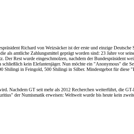
despräsident Richard von Weizsäcker ist der erste und einzige Deutsche 
ie als amtliche Zahlungsmittel geprägt worden sind: 23 Jahre vor sei
 Satz. Der Rest wurde eingeschmolzen, nachdem der Bundespräsident we
i ja schließlich kein Elefantenjäger. Nun möchte ein "Anonymous" die S
 Shilingi in Feingold, 500 Shilingi in Silber. Mindestgebot für diese
 wird. Nachdem GT seit mehr als 2012 Recherchen weiterführt, die GT
itius" der Numismatik erweisen: Weltweit wurde bis heute kein zweite