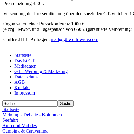
Pressemeldung 350 €
Versendung der Pressemitteilung über den speziellen GT-Verteiler: 1
Organisation einer Pressekonferenz 1900 €
je zzgl. MwSt. und Tagespausch von 650 € (garantierte Verbreitung).
Chiffre 3113 | Anfragen:
mail@gt-worldwide.com
Startseite
Das ist GT
Mediadaten
GT - Werbung & Marketing
Datenschutz
AGB
Kontakt
Impressum
Startseite
Meinung - Debatte - Kolumnen
Seefahrt
Auto und Mobiles
Camping & Caravaning