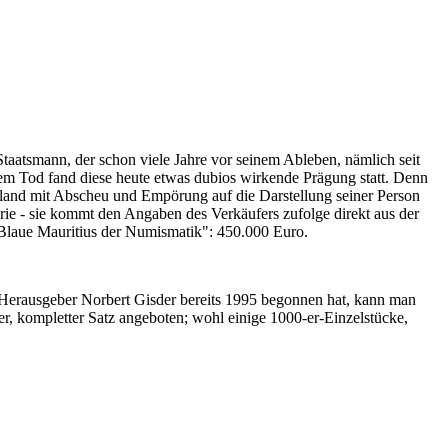
Staatsmann, der schon viele Jahre vor seinem Ableben, nämlich seit
nem Tod fand diese heute etwas dubios wirkende Prägung statt. Denn
iland mit Abscheu und Empörung auf die Darstellung seiner Person
erie - sie kommt den Angaben des Verkäufers zufolge direkt aus der
 "Blaue Mauritius der Numismatik": 450.000 Euro.
-Herausgeber Norbert Gisder bereits 1995 begonnen hat, kann man
r, kompletter Satz angeboten; wohl einige 1000-er-Einzelstücke,