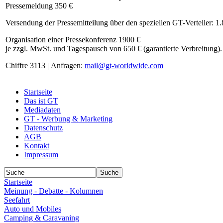
Pressemeldung 350 €
Versendung der Pressemitteilung über den speziellen GT-Verteiler: 1
Organisation einer Pressekonferenz 1900 €
je zzgl. MwSt. und Tagespausch von 650 € (garantierte Verbreitung).
Chiffre 3113 | Anfragen:
mail@gt-worldwide.com
Startseite
Das ist GT
Mediadaten
GT - Werbung & Marketing
Datenschutz
AGB
Kontakt
Impressum
Startseite
Meinung - Debatte - Kolumnen
Seefahrt
Auto und Mobiles
Camping & Caravaning