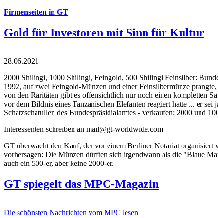
Firmenseiten in GT
Gold für Investoren mit Sinn für Kultur
28.06.2021
2000 Shilingi, 1000 Shilingi, Feingold, 500 Shilingi Feinsilber: Bun
1992, auf zwei Feingold-Münzen und einer Feinsilbermünze prangte, d
von den Raritäten gibt es offensichtlich nur noch einen kompletten
vor dem Bildnis eines Tanzanischen Elefanten reagiert hatte ... er se
Schatzschatullen des Bundespräsidialamtes - verkaufen: 2000 und 1000
Interessenten schreiben an mail@gt-worldwide.com
GT überwacht den Kauf, der vor einem Berliner Notariat organisiert
vorhersagen: Die Münzen dürften sich irgendwann als die "Blaue Maur
auch ein 500-er, aber keine 2000-er.
GT spiegelt das MPC-Magazin
Die schönsten Nachrichten vom MPC lesen