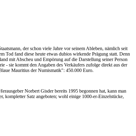
Staatsmann, der schon viele Jahre vor seinem Ableben, nämlich seit
nem Tod fand diese heute etwas dubios wirkende Prägung statt. Denn
iland mit Abscheu und Empörung auf die Darstellung seiner Person
erie - sie kommt den Angaben des Verkäufers zufolge direkt aus der
 "Blaue Mauritius der Numismatik": 450.000 Euro.
-Herausgeber Norbert Gisder bereits 1995 begonnen hat, kann man
r, kompletter Satz angeboten; wohl einige 1000-er-Einzelstücke,