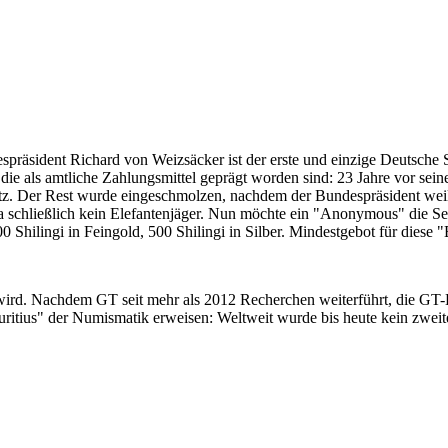
despräsident Richard von Weizsäcker ist der erste und einzige Deutsche 
ie als amtliche Zahlungsmittel geprägt worden sind: 23 Jahre vor sei
 Satz. Der Rest wurde eingeschmolzen, nachdem der Bundespräsident we
i ja schließlich kein Elefantenjäger. Nun möchte ein "Anonymous" die S
 Shilingi in Feingold, 500 Shilingi in Silber. Mindestgebot für diese
 wird. Nachdem GT seit mehr als 2012 Recherchen weiterführt, die GT
itius" der Numismatik erweisen: Weltweit wurde bis heute kein zweite