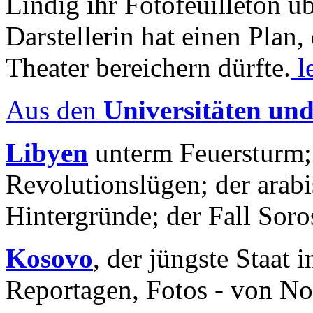
Lindig ihr Fotofeuilleton üb
Darstellerin hat einen Plan,
Theater bereichern dürfte.
l
Aus den
Universitäten un
Libyen
unterm Feuersturm;
Revolutionslügen; der arab
Hintergründe; der Fall Sor
Kosovo
, der jüngste Staat
Reportagen, Fotos - von No