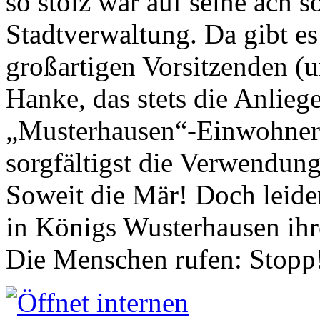
so stolz war auf seine ach s
Stadtverwaltung. Da gibt es
großartigen Vorsitzenden (
Hanke, das stets die Anlieg
„Musterhausen“-Einwohners
sorgfältigst die Verwendung
Soweit die Mär! Doch leider
in Königs Wusterhausen ih
Die Menschen rufen: Stopp