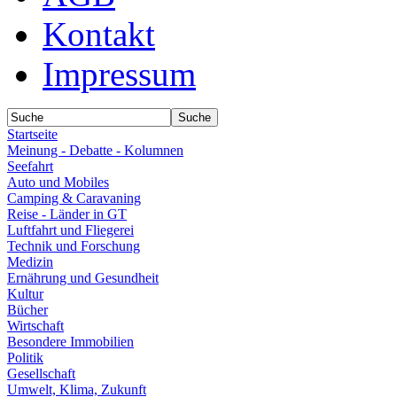
Kontakt
Impressum
Startseite
Meinung - Debatte - Kolumnen
Seefahrt
Auto und Mobiles
Camping & Caravaning
Reise - Länder in GT
Luftfahrt und Fliegerei
Technik und Forschung
Medizin
Ernährung und Gesundheit
Kultur
Bücher
Wirtschaft
Besondere Immobilien
Politik
Gesellschaft
Umwelt, Klima, Zukunft