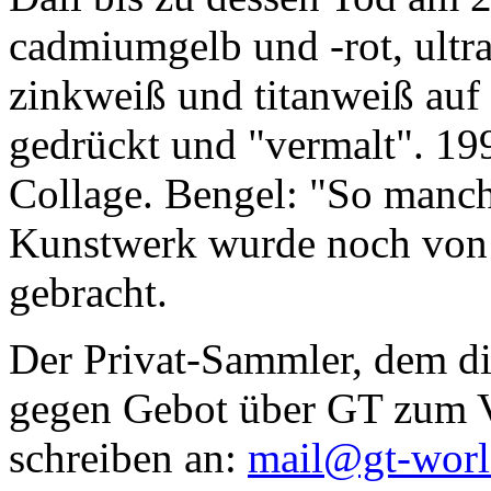
cadmiumgelb und -rot, ultr
zinkweiß und titanweiß auf d
gedrückt und "vermalt". 199
Collage. Bengel: "So manc
Kunstwerk wurde noch von Da
gebracht.
Der Privat-Sammler, dem die
gegen Gebot über GT zum Ve
schreiben an:
mail@gt-wor