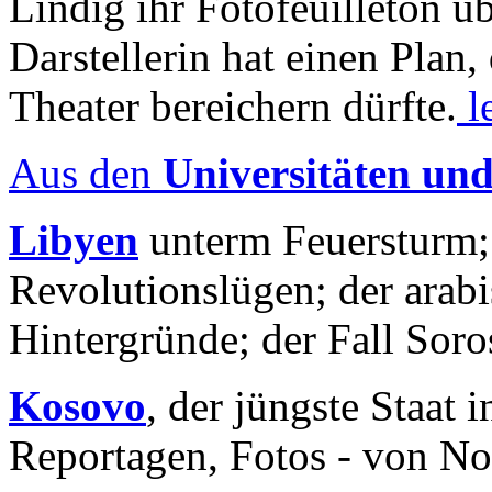
Lindig ihr Fotofeuilleton üb
Darstellerin hat einen Plan,
Theater bereichern dürfte.
l
Aus den
Universitäten un
Libyen
unterm Feuersturm;
Revolutionslügen; der arab
Hintergründe; der Fall Sor
Kosovo
, der jüngste Staat
Reportagen, Fotos - von No