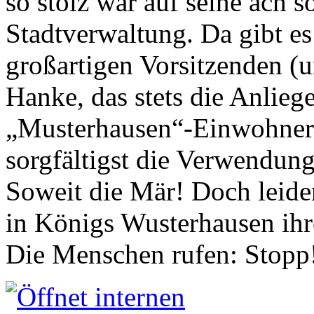
so stolz war auf seine ach s
Stadtverwaltung. Da gibt es
großartigen Vorsitzenden (
Hanke, das stets die Anlieg
„Musterhausen“-Einwohners
sorgfältigst die Verwendung
Soweit die Mär! Doch leider
in Königs Wusterhausen ih
Die Menschen rufen: Stopp