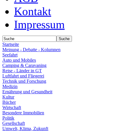
Kontakt
Impressum
Startseite
Meinung - Debatte - Kolumnen
Seefahrt
Auto und Mobiles
Camping & Caravaning
Reise - Länder in GT
Luftfahrt und Fliegerei
Technik und Forschung
Medizin
Ernährung und Gesundheit
Kultur
Bücher
Wirtschaft
Besondere Immobilien
Politik
Gesellschaft
Umwelt, Klima, Zukunft