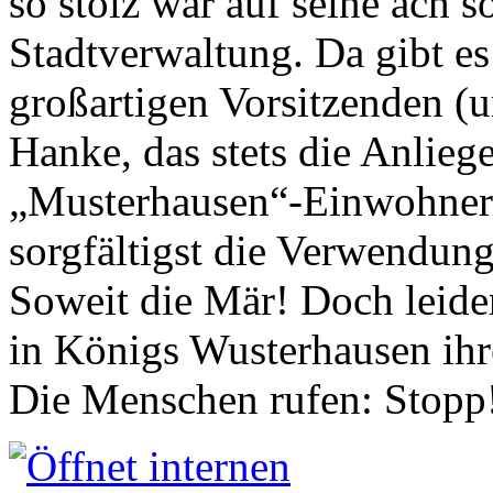
so stolz war auf seine ach s
Stadtverwaltung. Da gibt es
großartigen Vorsitzenden (
Hanke, das stets die Anlieg
„Musterhausen“-Einwohners
sorgfältigst die Verwendung
Soweit die Mär! Doch leider
in Königs Wusterhausen ih
Die Menschen rufen: Stopp