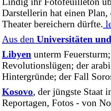
Lindig ihr Fotofeuilleton üb
Darstellerin hat einen Plan,
Theater bereichern dürfte.
l
Aus den
Universitäten un
Libyen
unterm Feuersturm;
Revolutionslügen; der arab
Hintergründe; der Fall Sor
Kosovo
, der jüngste Staat
Reportagen, Fotos - von No