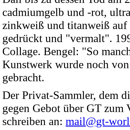
cadmiumgelb und -rot, ultr
zinkweiß und titanweiß auf d
gedrückt und "vermalt". 199
Collage. Bengel: "So manc
Kunstwerk wurde noch von Da
gebracht.
Der Privat-Sammler, dem die
gegen Gebot über GT zum Ve
schreiben an:
mail@gt-wor