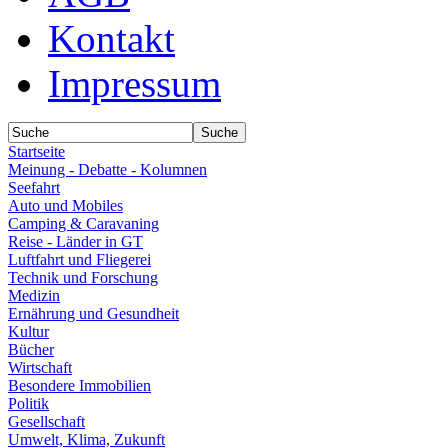
Kontakt
Impressum
Startseite
Meinung - Debatte - Kolumnen
Seefahrt
Auto und Mobiles
Camping & Caravaning
Reise - Länder in GT
Luftfahrt und Fliegerei
Technik und Forschung
Medizin
Ernährung und Gesundheit
Kultur
Bücher
Wirtschaft
Besondere Immobilien
Politik
Gesellschaft
Umwelt, Klima, Zukunft