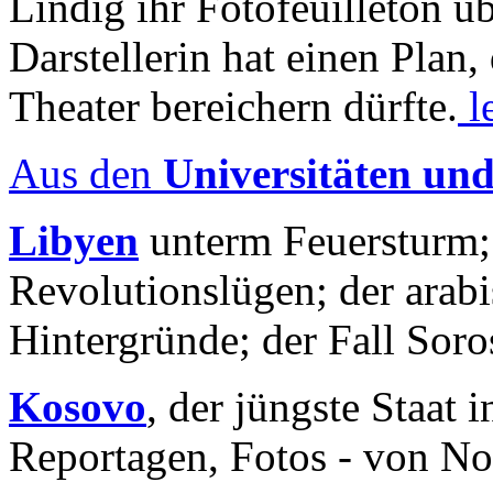
Lindig ihr Fotofeuilleton üb
Darstellerin hat einen Plan,
Theater bereichern dürfte.
l
Aus den
Universitäten un
Libyen
unterm Feuersturm;
Revolutionslügen; der arab
Hintergründe; der Fall Sor
Kosovo
, der jüngste Staat
Reportagen, Fotos - von No