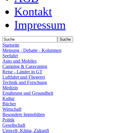
Kontakt
Impressum
Startseite
Meinung - Debatte - Kolumnen
Seefahrt
Auto und Mobiles
Camping & Caravaning
Reise - Länder in GT
Luftfahrt und Fliegerei
Technik und Forschung
Medizin
Ernährung und Gesundheit
Kultur
Bücher
Wirtschaft
Besondere Immobilien
Politik
Gesellschaft
Umwelt, Klima, Zukunft