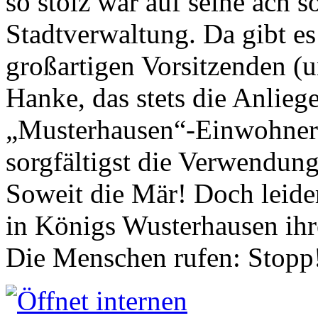
so stolz war auf seine ach s
Stadtverwaltung. Da gibt es
großartigen Vorsitzenden (
Hanke, das stets die Anlieg
„Musterhausen“-Einwohners
sorgfältigst die Verwendung
Soweit die Mär! Doch leider
in Königs Wusterhausen ih
Die Menschen rufen: Stopp