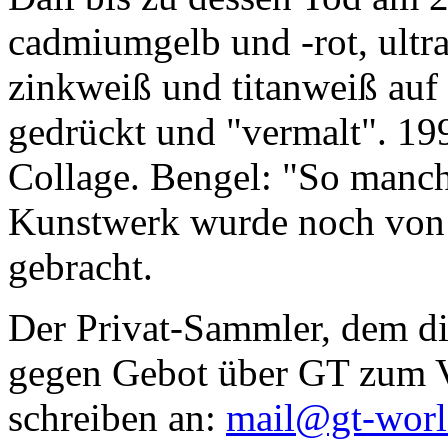
cadmiumgelb und -rot, ultr
zinkweiß und titanweiß auf d
gedrückt und "vermalt". 199
Collage. Bengel: "So manc
Kunstwerk wurde noch von Da
gebracht.
Der Privat-Sammler, dem die
gegen Gebot über GT zum Ve
schreiben an:
mail@gt-wor