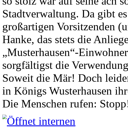
so stolz war auf seine ach s
Stadtverwaltung. Da gibt es
großartigen Vorsitzenden (
Hanke, das stets die Anlieg
„Musterhausen“-Einwohners
sorgfältigst die Verwendung
Soweit die Mär! Doch leider
in Königs Wusterhausen ih
Die Menschen rufen: Stopp