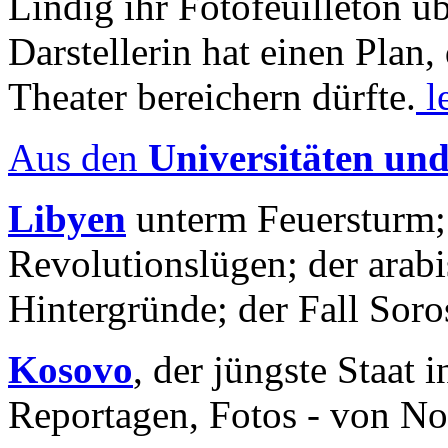
Lindig ihr Fotofeuilleton üb
Darstellerin hat einen Plan,
Theater bereichern dürfte.
l
Aus den
Universitäten un
Libyen
unterm Feuersturm;
Revolutionslügen; der arab
Hintergründe; der Fall Sor
Kosovo
, der jüngste Staat
Reportagen, Fotos - von No