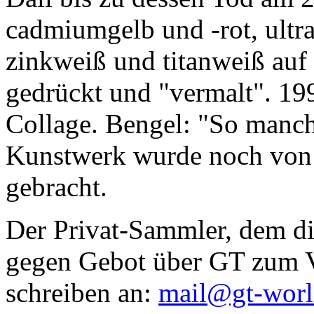
cadmiumgelb und -rot, ultr
zinkweiß und titanweiß auf d
gedrückt und "vermalt". 199
Collage. Bengel: "So manc
Kunstwerk wurde noch von Da
gebracht.
Der Privat-Sammler, dem die
gegen Gebot über GT zum Ve
schreiben an:
mail@gt-wor