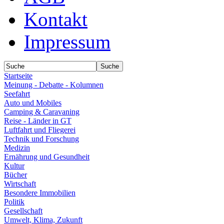
Kontakt
Impressum
Startseite
Meinung - Debatte - Kolumnen
Seefahrt
Auto und Mobiles
Camping & Caravaning
Reise - Länder in GT
Luftfahrt und Fliegerei
Technik und Forschung
Medizin
Ernährung und Gesundheit
Kultur
Bücher
Wirtschaft
Besondere Immobilien
Politik
Gesellschaft
Umwelt, Klima, Zukunft