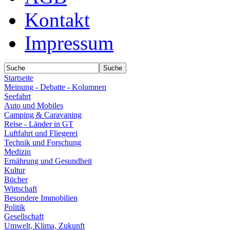
Kontakt
Impressum
Startseite
Meinung - Debatte - Kolumnen
Seefahrt
Auto und Mobiles
Camping & Caravaning
Reise - Länder in GT
Luftfahrt und Fliegerei
Technik und Forschung
Medizin
Ernährung und Gesundheit
Kultur
Bücher
Wirtschaft
Besondere Immobilien
Politik
Gesellschaft
Umwelt, Klima, Zukunft