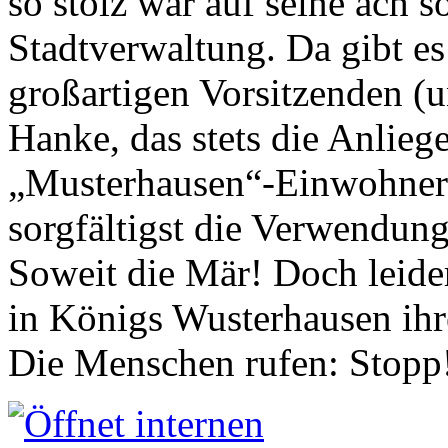
so stolz war auf seine ach s
Stadtverwaltung. Da gibt es
großartigen Vorsitzenden (
Hanke, das stets die Anlieg
„Musterhausen“-Einwohners
sorgfältigst die Verwendung
Soweit die Mär! Doch leider
in Königs Wusterhausen ih
Die Menschen rufen: Stopp