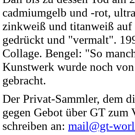
cadmiumgelb und -rot, ultr
zinkweiß und titanweiß auf d
gedrückt und "vermalt". 199
Collage. Bengel: "So manc
Kunstwerk wurde noch von Da
gebracht.
Der Privat-Sammler, dem die
gegen Gebot über GT zum Ve
schreiben an:
mail@gt-wor