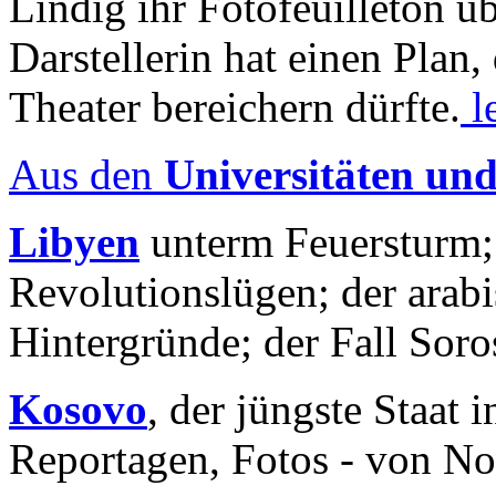
Lindig ihr Fotofeuilleton üb
Darstellerin hat einen Plan,
Theater bereichern dürfte.
l
Aus den
Universitäten un
Libyen
unterm Feuersturm;
Revolutionslügen; der arab
Hintergründe; der Fall Sor
Kosovo
, der jüngste Staat
Reportagen, Fotos - von No